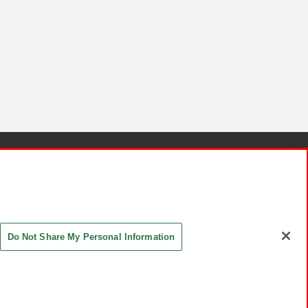
針と検証結果
お取引先さまとともに
お問い合わせ
Do Not Share My Personal Information
ASHIKI Co., Ltd. All Rights Reserved.