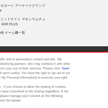
リオカート アーケードグランプ
X
岸ミッドナイト マキシマムチュ
 6RR PLUS
の他 ゲーム機一覧
サイトポリシー
プライバシーポリシー
ウェブアクセシビリティ方
raffic and to personalize content and ads. We
advertising partners, who may combine it with other
rom your use of their services. Please click "
here
"
供について
カスタマーハラスメント対応方針
よくあるご質問・
f each cookie. You have the right to opt out of our
e My Personal Information] to exercise your right.
 , if you choose to allow the sharing of cookies
to have consented to the sharing regardless of the
, please manage your consent on the following
lose the banner.
ndai Namco Amusement Lab Inc.
©Bandai Namco Experience Inc.
©HANAY