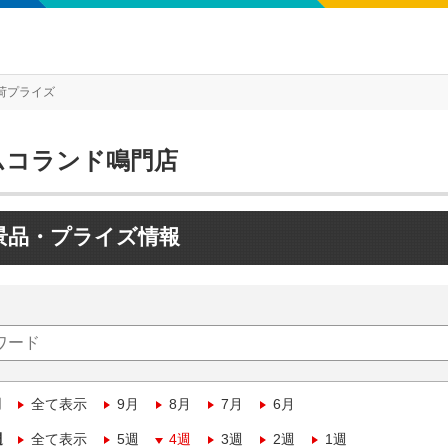
荷プライズ
ムコランド鳴門店
景品・プライズ情報
月
全て表示
9月
8月
7月
6月
週
全て表示
5週
4週
3週
2週
1週