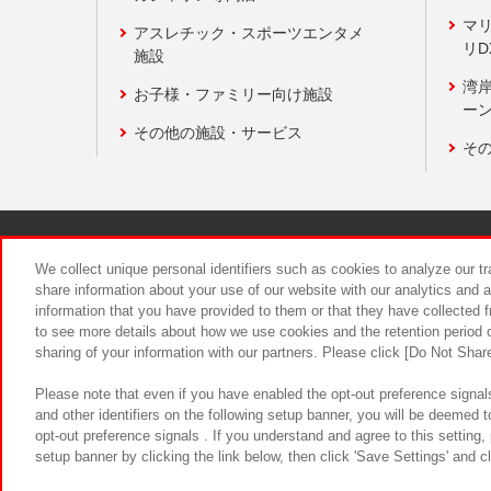
マ
アスレチック・スポーツエンタメ
リD
施設
湾
お子様・ファミリー向け施設
ーン
その他の施設・サービス
そ
関連会社
サステナビリティ
We collect unique personal identifiers such as cookies to analyze our t
share information about your use of our website with our analytics and 
information that you have provided to them or that they have collected f
食品のご提
to see more details about how we use cookies and the retention period o
sharing of your information with our partners. Please click [Do Not Shar
Please note that even if you have enabled the opt-out preference signals
and other identifiers on the following setup banner, you will be deemed 
opt-out preference signals . If you understand and agree to this setting
setup banner by clicking the link below, then click 'Save Settings' and c
©Bandai Namco Amusement Inc.
©Ba