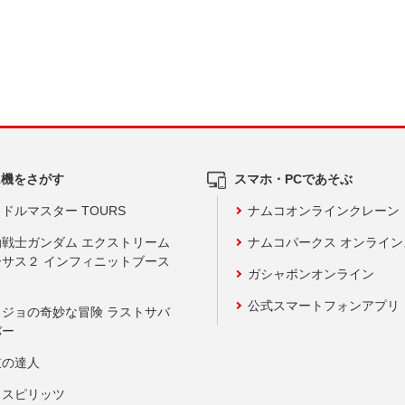
ム機をさがす
スマホ・PCであそぶ
ドルマスター TOURS
ナムコオンラインクレーン
動戦士ガンダム エクストリーム
ナムコパークス オンライ
ーサス２ インフィニットブース
ガシャポンオンライン
公式スマートフォンアプリ
ョジョの奇妙な冒険 ラストサバ
バー
鼓の達人
りスピリッツ