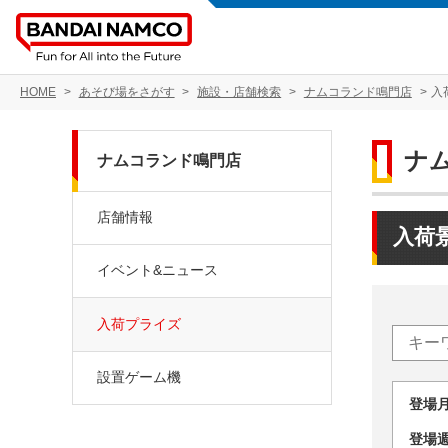
HOME
あそび場をさがす
施設・店舗検索
ナムコランド鳴門店
入
ナ
ナムコランド鳴門店
店舗情報
入荷
イベント&ニュース
入荷プライズ
設置ゲーム機
登場
登場