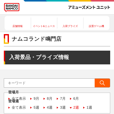
店舗情報
イベント&ニュース
入荷プライズ
設置ゲーム機
ナムコランド鳴門店
入荷景品・プライズ情報
登場月
全て表示
9月
8月
7月
6月
登場週
全て表示
5週
4週
3週
2週
1週