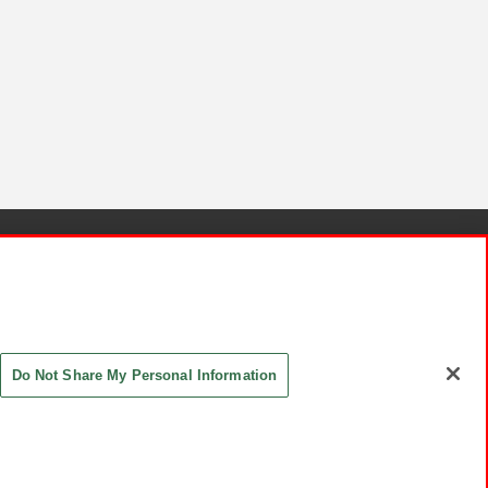
針と検証結果
お取引先さまとともに
お問い合わせ
Do Not Share My Personal Information
ASHIKI Co., Ltd. All Rights Reserved.