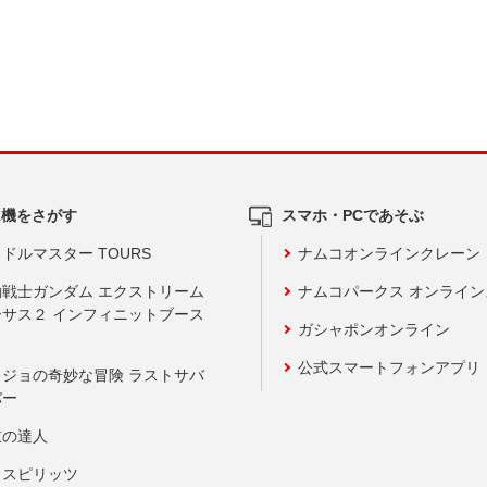
ム機をさがす
スマホ・PCであそぶ
ドルマスター TOURS
ナムコオンラインクレーン
動戦士ガンダム エクストリーム
ナムコパークス オンライ
ーサス２ インフィニットブース
ガシャポンオンライン
公式スマートフォンアプリ
ョジョの奇妙な冒険 ラストサバ
バー
鼓の達人
りスピリッツ