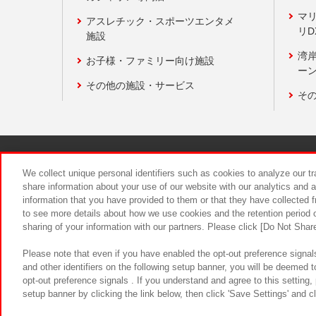
マ
アスレチック・スポーツエンタメ
リD
施設
湾
お子様・ファミリー向け施設
ーン
その他の施設・サービス
そ
関連会社
サステナビリティ
We collect unique personal identifiers such as cookies to analyze our t
share information about your use of our website with our analytics and 
information that you have provided to them or that they have collected f
食品のご提
to see more details about how we use cookies and the retention period o
sharing of your information with our partners. Please click [Do Not Shar
Please note that even if you have enabled the opt-out preference signals
and other identifiers on the following setup banner, you will be deemed 
opt-out preference signals . If you understand and agree to this setting
setup banner by clicking the link below, then click 'Save Settings' and c
©Bandai Namco Amusement Inc.
©Ba