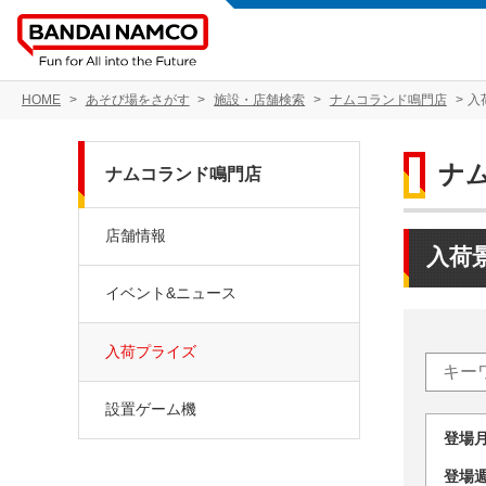
HOME
あそび場をさがす
施設・店舗検索
ナムコランド鳴門店
入
ナ
ナムコランド鳴門店
店舗情報
入荷
イベント&ニュース
入荷プライズ
設置ゲーム機
登場
登場