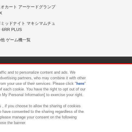
リオカート アーケードグランプ
X
岸ミッドナイト マキシマムチュ
 6RR PLUS
の他 ゲーム機一覧
サイトポリシー
プライバシーポリシー
ウェブアクセシビリティ方
raffic and to personalize content and ads. We
advertising partners, who may combine it with other
rom your use of their services. Please click "
here
"
供について
カスタマーハラスメント対応方針
よくあるご質問・
f each cookie. You have the right to opt out of our
e My Personal Information] to exercise your right.
 , if you choose to allow the sharing of cookies
to have consented to the sharing regardless of the
, please manage your consent on the following
lose the banner.
ndai Namco Amusement Lab Inc.
©Bandai Namco Experience Inc.
©HANAY