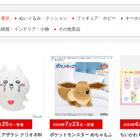
て表示
ぬいぐるみ・クッション
フィギュア・ホビー
キーホ
活雑貨・インテリア・小物
その他景品
25
7
23
6
月
日～登場
2026年
月
日～登場
2026年
アザラシ クリオネBI
ポケットモンスター めちゃもふ
ちいかわ P