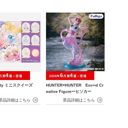
4
6
4
月第
週～登場
2026年
月第
週～登場
Party ミニスクイーズ
HUNTER×HUNTER Exc∞d Cr
eative Figureーヒソカー