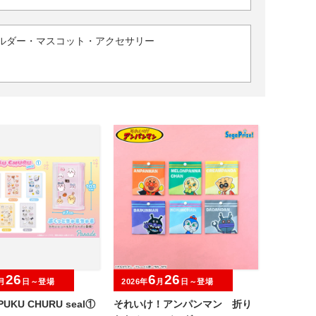
ルダー・マスコット・アクセサリー
26
6
26
月
日～登場
2026年
月
日～登場
UKU CHURU seal①
それいけ！アンパンマン 折り