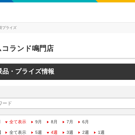
荷プライズ
ムコランド鳴門店
景品・プライズ情報
月
全て表示
9月
8月
7月
6月
週
全て表示
5週
4週
3週
2週
1週