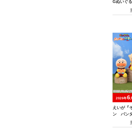
Gぬいぐ
6
2026年
えいが『
ン パン
いぐるみ