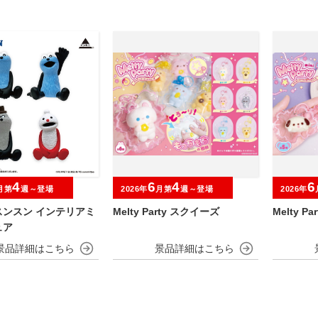
4
6
4
6
月第
週～登場
2026年
月第
週～登場
2026年
スンスン インテリアミ
Melty Party スクイーズ
Melty 
ュア