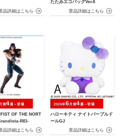
たたみエコバッグVer.6
4
6
4
月第
週～登場
2026年
月第
週～登場
IST OF THE NORT
ハローキティ ナイトパープルド
randista-REI-
ールGJ