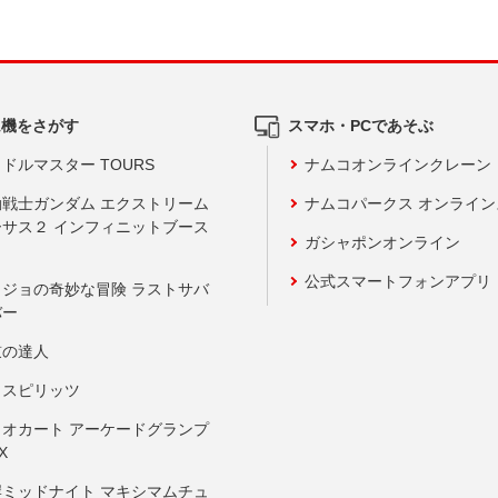
ム機をさがす
スマホ・PCであそぶ
ドルマスター TOURS
ナムコオンラインクレーン
動戦士ガンダム エクストリーム
ナムコパークス オンライ
ーサス２ インフィニットブース
ガシャポンオンライン
公式スマートフォンアプリ
ョジョの奇妙な冒険 ラストサバ
バー
鼓の達人
りスピリッツ
リオカート アーケードグランプ
X
岸ミッドナイト マキシマムチュ