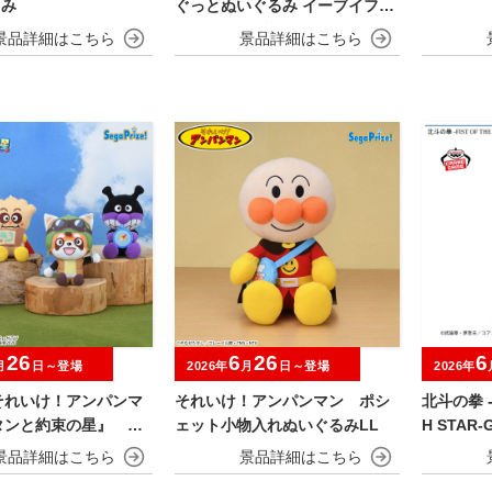
るみ
ぐっとぬいぐるみ イーブイフレ
ンズ～イーブイ～おひるねver.
26
6
26
6
月
日～登場
2026年
月
日～登場
2026年
それいけ！アンパンマ
それいけ！アンパンマン ポシ
北斗の拳 -F
タンと約束の星』 ぬ
ェット小物入れぬいぐるみLL
H STAR-G