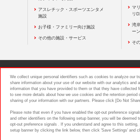
マ
アスレチック・スポーツエンタメ
リD
施設
湾
お子様・ファミリー向け施設
ーン
その他の施設・サービス
そ
関連会社
サステナビリティ
We collect unique personal identifiers such as cookies to analyze our t
share information about your use of our website with our analytics and 
information that you have provided to them or that they have collected f
食品のご提
to see more details about how we use cookies and the retention period o
sharing of your information with our partners. Please click [Do Not Shar
Please note that even if you have enabled the opt-out preference signals
and other identifiers on the following setup banner, you will be deemed 
opt-out preference signals . If you understand and agree to this setting
setup banner by clicking the link below, then click 'Save Settings' and c
©Bandai Namco Amusement Inc.
©Ba