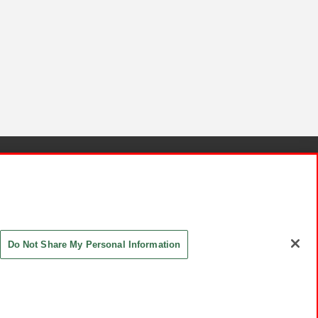
針と検証結果
お取引先さまとともに
お問い合わせ
Do Not Share My Personal Information
ASHIKI Co., Ltd. All Rights Reserved.