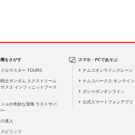
ム機をさがす
スマホ・PCであそぶ
ドルマスター TOURS
ナムコオンラインクレーン
動戦士ガンダム エクストリーム
ナムコパークス オンライ
ーサス２ インフィニットブース
ガシャポンオンライン
公式スマートフォンアプリ
ョジョの奇妙な冒険 ラストサバ
バー
鼓の達人
りスピリッツ