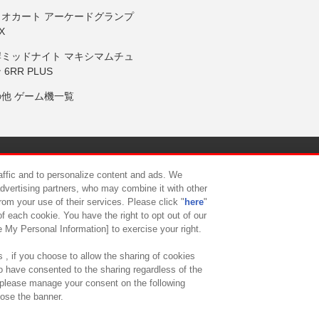
リオカート アーケードグランプ
X
岸ミッドナイト マキシマムチュ
 6RR PLUS
の他 ゲーム機一覧
サイトポリシー
プライバシーポリシー
ウェブアクセシビリティ方
raffic and to personalize content and ads. We
advertising partners, who may combine it with other
rom your use of their services. Please click "
here
"
供について
カスタマーハラスメント対応方針
よくあるご質問・
f each cookie. You have the right to opt out of our
e My Personal Information] to exercise your right.
 , if you choose to allow the sharing of cookies
to have consented to the sharing regardless of the
, please manage your consent on the following
lose the banner.
ndai Namco Amusement Lab Inc.
©Bandai Namco Experience Inc.
©HANAY