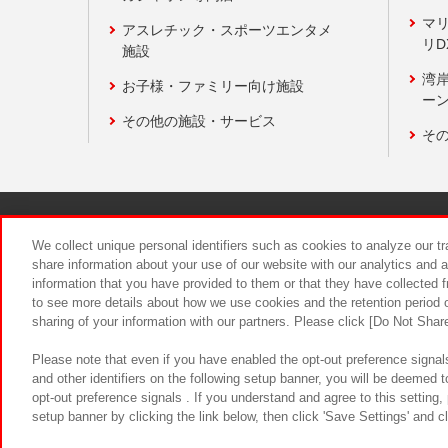
マ
アスレチック・スポーツエンタメ
リD
施設
湾
お子様・ファミリー向け施設
ーン
その他の施設・サービス
そ
関連会社
サステナビリティ
We collect unique personal identifiers such as cookies to analyze our t
share information about your use of our website with our analytics and 
information that you have provided to them or that they have collected f
食品のご提
to see more details about how we use cookies and the retention period o
sharing of your information with our partners. Please click [Do Not Shar
Please note that even if you have enabled the opt-out preference signals
and other identifiers on the following setup banner, you will be deemed 
opt-out preference signals . If you understand and agree to this setting
setup banner by clicking the link below, then click 'Save Settings' and c
©Bandai Namco Amusement Inc.
©Ba