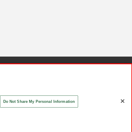
針と検証結果
お取引先さまとともに
お問い合わせ
Do Not Share My Personal Information
ASHIKI Co., Ltd. All Rights Reserved.