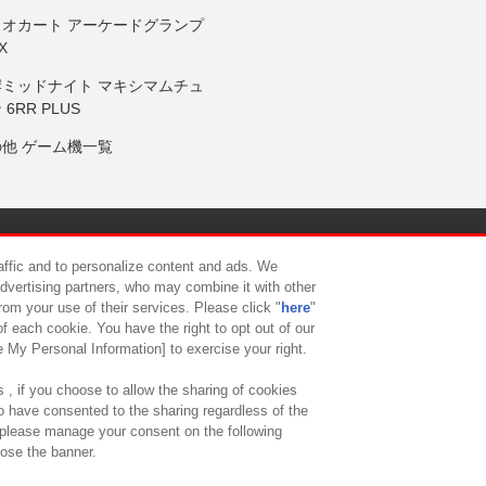
リオカート アーケードグランプ
X
岸ミッドナイト マキシマムチュ
 6RR PLUS
の他 ゲーム機一覧
サイトポリシー
プライバシーポリシー
ウェブアクセシビリティ方
raffic and to personalize content and ads. We
advertising partners, who may combine it with other
rom your use of their services. Please click "
here
"
供について
カスタマーハラスメント対応方針
よくあるご質問・
f each cookie. You have the right to opt out of our
e My Personal Information] to exercise your right.
 , if you choose to allow the sharing of cookies
to have consented to the sharing regardless of the
, please manage your consent on the following
lose the banner.
ndai Namco Amusement Lab Inc.
©Bandai Namco Experience Inc.
©HANAY