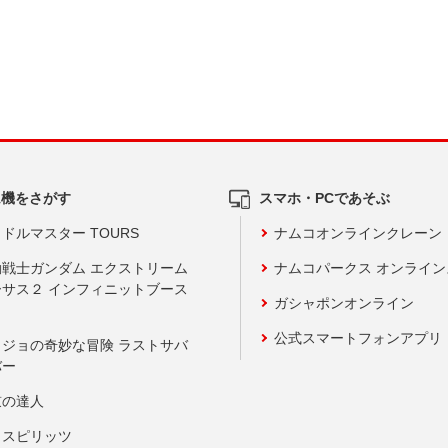
ム機をさがす
スマホ・PCであそぶ
ドルマスター TOURS
ナムコオンラインクレーン
動戦士ガンダム エクストリーム
ナムコパークス オンライ
ーサス２ インフィニットブース
ガシャポンオンライン
公式スマートフォンアプリ
ョジョの奇妙な冒険 ラストサバ
バー
鼓の達人
りスピリッツ