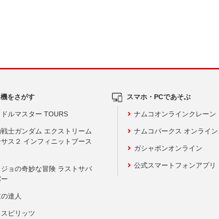
ム機をさがす
スマホ・PCであそぶ
ドルマスター TOURS
ナムコオンラインクレーン
動戦士ガンダム エクストリーム
ナムコパークス オンライ
ーサス２ インフィニットブース
ガシャポンオンライン
公式スマートフォンアプリ
ョジョの奇妙な冒険 ラストサバ
バー
鼓の達人
りスピリッツ