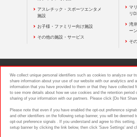
マ
アスレチック・スポーツエンタメ
リD
施設
湾
お子様・ファミリー向け施設
ーン
その他の施設・サービス
そ
関連会社
サステナビリティ
We collect unique personal identifiers such as cookies to analyze our t
share information about your use of our website with our analytics and 
information that you have provided to them or that they have collected f
食品のご提
to see more details about how we use cookies and the retention period o
sharing of your information with our partners. Please click [Do Not Shar
Please note that even if you have enabled the opt-out preference signals
and other identifiers on the following setup banner, you will be deemed 
opt-out preference signals . If you understand and agree to this setting
setup banner by clicking the link below, then click 'Save Settings' and c
©Bandai Namco Amusement Inc.
©Ba