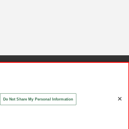
針と検証結果
お取引先さまとともに
お問い合わせ
Do Not Share My Personal Information
ASHIKI Co., Ltd. All Rights Reserved.