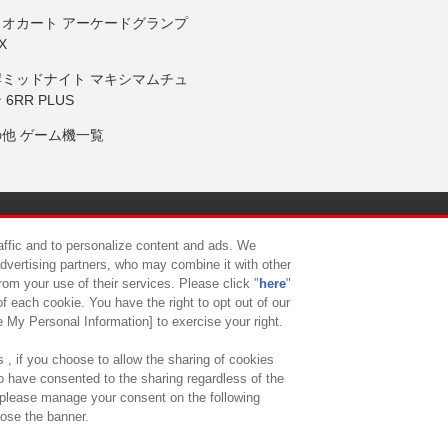
リオカート アーケードグランプ
X
岸ミッドナイト マキシマムチュ
 6RR PLUS
の他 ゲーム機一覧
サイトポリシー
プライバシーポリシー
ウェブアクセシビリティ方
raffic and to personalize content and ads. We
advertising partners, who may combine it with other
rom your use of their services. Please click "
here
"
供について
カスタマーハラスメント対応方針
よくあるご質問・
f each cookie. You have the right to opt out of our
e My Personal Information] to exercise your right.
 , if you choose to allow the sharing of cookies
to have consented to the sharing regardless of the
, please manage your consent on the following
lose the banner.
ndai Namco Amusement Lab Inc.
©Bandai Namco Experience Inc.
©HANAY