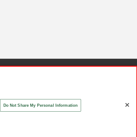
針と検証結果
お取引先さまとともに
お問い合わせ
Do Not Share My Personal Information
ASHIKI Co., Ltd. All Rights Reserved.