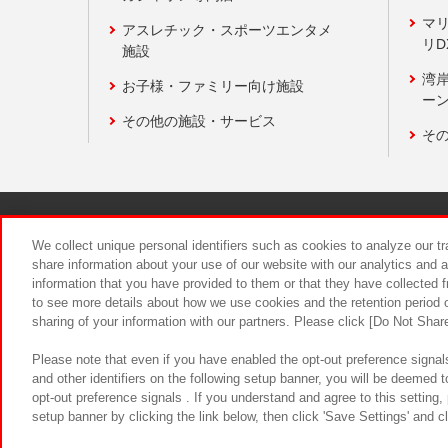
マ
アスレチック・スポーツエンタメ
リD
施設
湾
お子様・ファミリー向け施設
ーン
その他の施設・サービス
そ
関連会社
サステナビリティ
We collect unique personal identifiers such as cookies to analyze our t
share information about your use of our website with our analytics and 
information that you have provided to them or that they have collected f
食品のご提
to see more details about how we use cookies and the retention period o
sharing of your information with our partners. Please click [Do Not Shar
Please note that even if you have enabled the opt-out preference signals
and other identifiers on the following setup banner, you will be deemed 
opt-out preference signals . If you understand and agree to this setting
setup banner by clicking the link below, then click 'Save Settings' and c
©Bandai Namco Amusement Inc.
©Ba