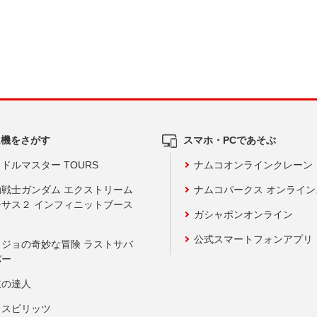
ム機をさがす
スマホ・PCであそぶ
ドルマスター TOURS
ナムコオンラインクレーン
動戦士ガンダム エクストリーム
ナムコパークス オンライ
ーサス２ インフィニットブース
ガシャポンオンライン
公式スマートフォンアプリ
ョジョの奇妙な冒険 ラストサバ
バー
鼓の達人
りスピリッツ