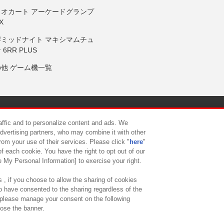
リオカート アーケードグランプ
X
岸ミッドナイト マキシマムチュ
 6RR PLUS
の他 ゲーム機一覧
サイトポリシー
プライバシーポリシー
ウェブアクセシビリティ方
raffic and to personalize content and ads. We
advertising partners, who may combine it with other
rom your use of their services. Please click "
here
"
供について
カスタマーハラスメント対応方針
よくあるご質問・
f each cookie. You have the right to opt out of our
e My Personal Information] to exercise your right.
 , if you choose to allow the sharing of cookies
to have consented to the sharing regardless of the
, please manage your consent on the following
lose the banner.
ndai Namco Amusement Lab Inc.
©Bandai Namco Experience Inc.
©HANAY