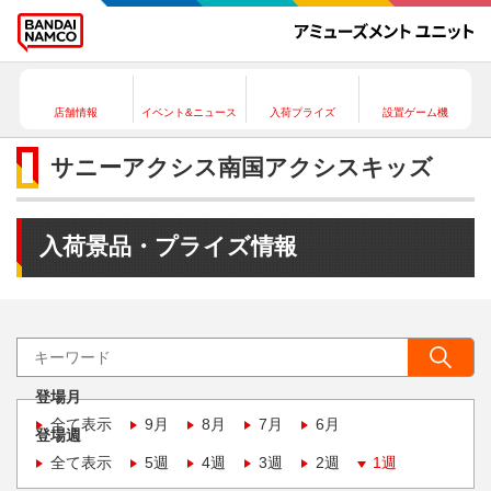
店舗情報
イベント&ニュース
入荷プライズ
設置ゲーム機
サニーアクシス南国アクシスキッズ
入荷景品・プライズ情報
登場月
全て表示
9月
8月
7月
6月
登場週
全て表示
5週
4週
3週
2週
1週