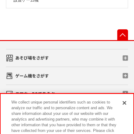
先
あそび場をさがす
ゲーム機をさがす
スマホ・PCであそぶ
We collect unique personal identifiers such as cookies to
analyze our traffic and to personalize content and ads. We
イベント・キャンペーン
share information about your use of our website with our
analytics and advertising partners, who may combine it with
other information that you have provided to them or that they
have collected from your use of their services. Please click