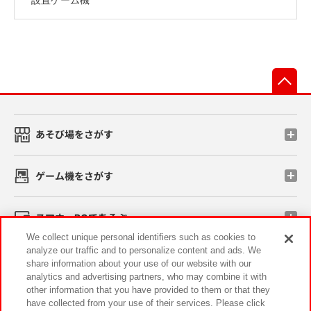
先
あそび場をさがす
ゲーム機をさがす
スマホ・PCであそぶ
We collect unique personal identifiers such as cookies to
analyze our traffic and to personalize content and ads. We
イベント・キャンペーン
share information about your use of our website with our
analytics and advertising partners, who may combine it with
other information that you have provided to them or that they
have collected from your use of their services. Please click