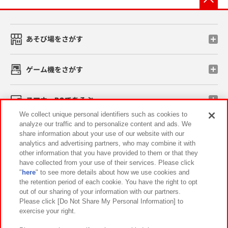
あそび場をさがす
ゲーム機をさがす
スマホ・PCであそぶ
We collect unique personal identifiers such as cookies to
analyze our traffic and to personalize content and ads. We
イベント・キャンペーン
share information about your use of our website with our
analytics and advertising partners, who may combine it with
other information that you have provided to them or that they
have collected from your use of their services. Please click
"
here
" to see more details about how we use cookies and
関連会社
サステナビリティ
サイトポリシー
the retention period of each cookie. You have the right to opt
out of our sharing of your information with our partners.
プライバシーポリシー
ウェブアクセシビリティ方針と検証結果
Please click [Do Not Share My Personal Information] to
exercise your right.
お取引先さまとともに
食品のご提供について