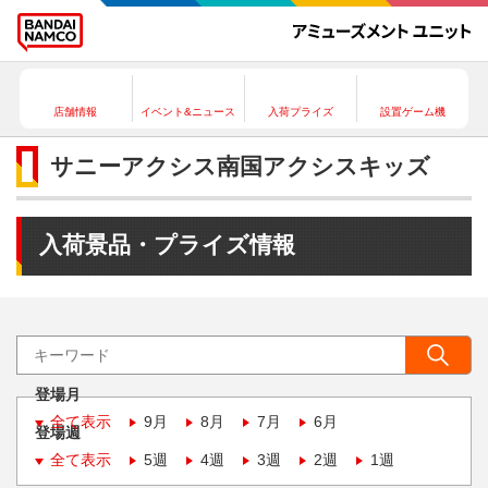
店舗情報
イベント&ニュース
入荷プライズ
設置ゲーム機
サニーアクシス南国アクシスキッズ
入荷景品・プライズ情報
登場月
全て表示
9月
8月
7月
6月
登場週
全て表示
5週
4週
3週
2週
1週