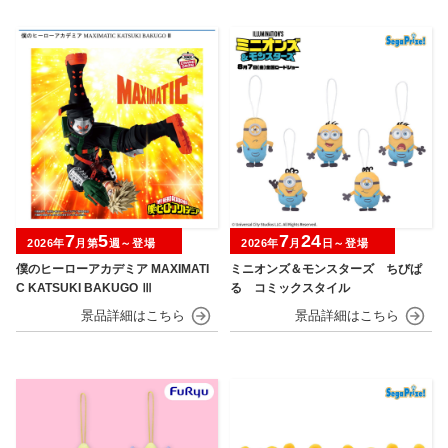
7
5
7
24
2026年
月第
週～登場
2026年
月
日～登場
僕のヒーローアカデミア MAXIMATI
ミニオンズ＆モンスターズ ちびぱ
C KATSUKI BAKUGO Ⅲ
る コミックスタイル