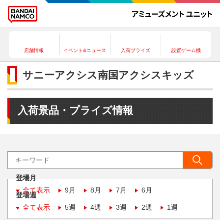
店舗情報
イベント&ニュース
入荷プライズ
設置ゲーム機
サニーアクシス南国アクシスキッズ
入荷景品・プライズ情報
登場月
全て表示
9月
8月
7月
6月
登場週
全て表示
5週
4週
3週
2週
1週