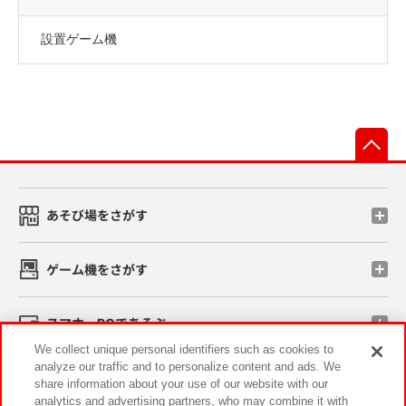
設置ゲーム機
先
あそび場をさがす
ゲーム機をさがす
スマホ・PCであそぶ
We collect unique personal identifiers such as cookies to
analyze our traffic and to personalize content and ads. We
イベント・キャンペーン
share information about your use of our website with our
analytics and advertising partners, who may combine it with