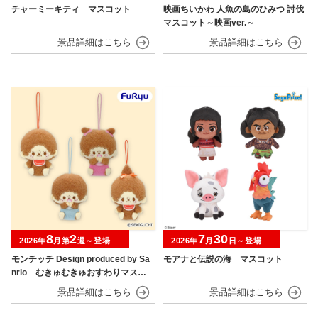
チャーミーキティ マスコット
映画ちいかわ 人魚の島のひみつ 討伐
マスコット～映画ver.～
8
2
7
30
2026年
月第
週～登場
2026年
月
日～登場
モンチッチ Design produced by Sa
モアナと伝説の海 マスコット
nrio むきゅむきゅおすわりマスコ
ット