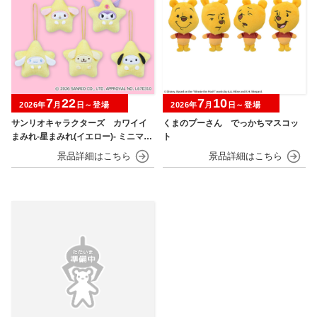
7
22
7
10
2026年
月
日～登場
2026年
月
日～登場
サンリオキャラクターズ カワイイ
くまのプーさん でっかちマスコッ
まみれ-星まみれ(イエロー)- ミニマス
ト
コット