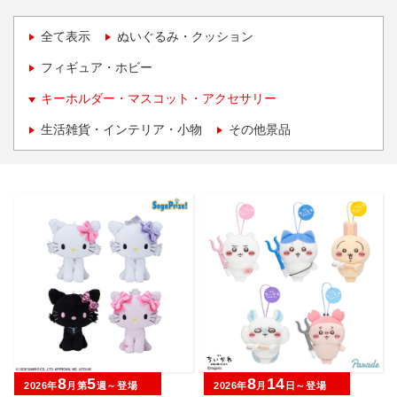
全て表示
ぬいぐるみ・クッション
フィギュア・ホビー
キーホルダー・マスコット・アクセサリー
生活雑貨・インテリア・小物
その他景品
8
5
8
14
2026年
月第
週～登場
2026年
月
日～登場