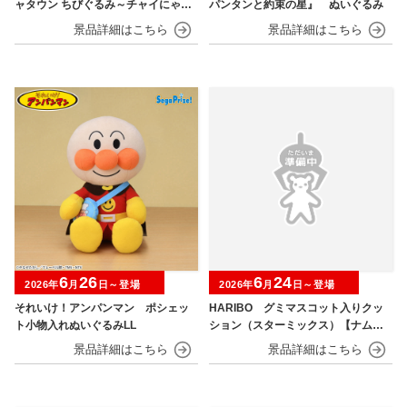
ャタウン ちびぐるみ～チャイにゃFe
パンタンと約束の星』 ぬいぐるみ
s～
6
26
6
24
2026年
月
日～登場
2026年
月
日～登場
それいけ！アンパンマン ポシェッ
HARIBO グミマスコット入りクッ
ト小物入れぬいぐるみLL
ション（スターミックス）【ナムコ
限定】