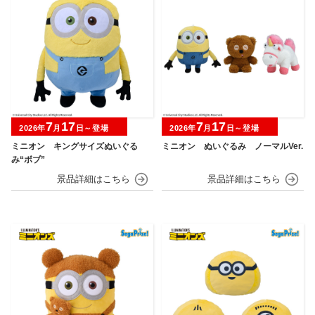
7
17
7
17
2026年
月
日～登場
2026年
月
日～登場
ミニオン キングサイズぬいぐる
ミニオン ぬいぐるみ ノーマルVer.
み“ボブ”