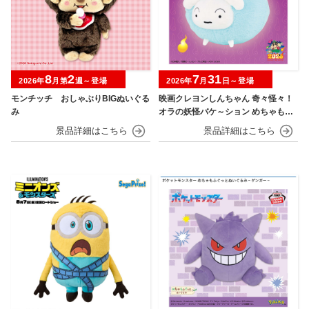
8
2
7
31
2026年
月第
週～登場
2026年
月
日～登場
モンチッチ おしゃぶりBIGぬいぐる
映画クレヨンしんちゃん 奇々怪々！
み
オラの妖怪バケ～ション めちゃもふ
ぐっとぬいぐるみ シロ