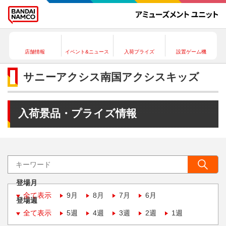
店舗情報
イベント&ニュース
入荷プライズ
設置ゲーム機
サニーアクシス南国アクシスキッズ
入荷景品・プライズ情報
登場月
全て表示
9月
8月
7月
6月
登場週
全て表示
5週
4週
3週
2週
1週