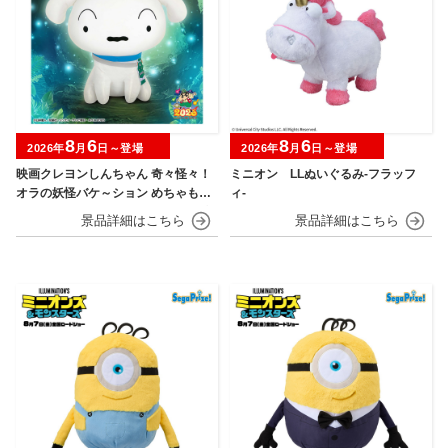
8
6
8
6
2026年
月
日～登場
2026年
月
日～登場
映画クレヨンしんちゃん 奇々怪々！
ミニオン LLぬいぐるみ‐フラッフ
オラの妖怪バケ～ション めちゃもふ
ィ‐
ぐっとぬいぐるみ～おすわりポーズ
のシロ～