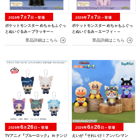
7
7
7
7
2026年
月
日～登場
2026年
月
日～登場
ポケットモンスター めちゃもふぐっ
ポケットモンスター めちゃもふぐっ
とぬいぐるみ～ブラッキー～
とぬいぐるみ～エーフィ－～
6
26
6
26
2026年
月
日～登場
2026年
月
日～登場
TVアニメ『ブルーロック』 in ナンジ
えいが『それいけ！アンパンマン