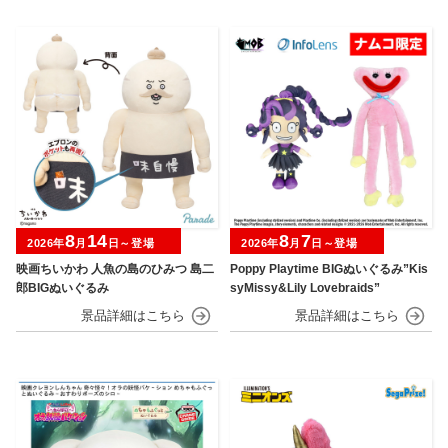
8
14
8
7
2026年
月
日～登場
2026年
月
日～登場
映画ちいかわ 人魚の島のひみつ 島二
Poppy Playtime BIGぬいぐるみ”Kis
郎BIGぬいぐるみ
syMissy&Lily Lovebraids”