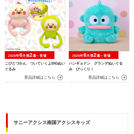
6
2
6
2
2026年
月第
週～登場
2026年
月第
週～登場
こびとづかん ついていくよBIGぬい
ハンギョドン グランデぬいぐる
ぐるみ
み びっくり！
サニーアクシス南国アクシスキッズ