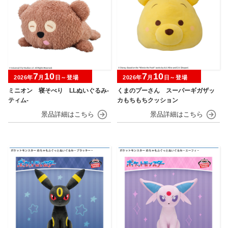
7
10
7
10
2026年
月
日～登場
2026年
月
日～登場
ミニオン 寝そべり LLぬいぐるみ‐
くまのプーさん スーパーギガザッ
ティム‐
カもちもちクッション