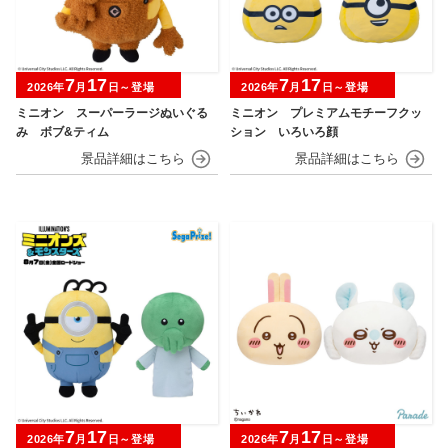
7
17
7
17
2026年
月
日～登場
2026年
月
日～登場
ミニオン スーパーラージぬいぐる
ミニオン プレミアムモチーフクッ
み ボブ&ティム
ション いろいろ顔
7
17
7
17
2026年
月
日～登場
2026年
月
日～登場