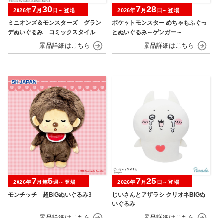
7
30
7
28
2026年
月
日～登場
2026年
月
日～登場
ミニオンズ＆モンスターズ グラン
ポケットモンスター めちゃもふぐっ
デぬいぐるみ コミックスタイル
とぬいぐるみ～ゲンガー～
7
5
7
25
2026年
月第
週～登場
2026年
月
日～登場
モンチッチ 超BIGぬいぐるみ3
じいさんとアザラシ クリオネBIGぬ
いぐるみ