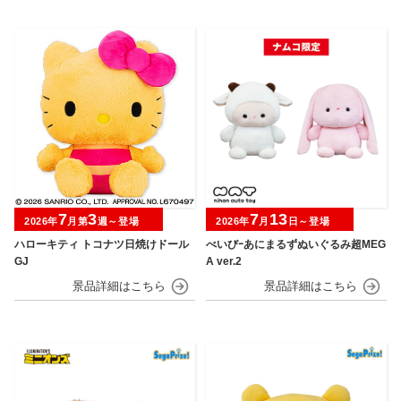
7
3
7
13
2026年
月第
週～登場
2026年
月
日～登場
ハローキティ トコナツ日焼けドール
べいびｰあにまるずぬいぐるみ超MEG
GJ
A ver.2