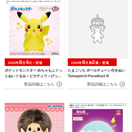
8
4
8
2
2026年
月
日～登場
2026年
月第
週～登場
ポケットモンスター めちゃもふぐっ
たまごっち ボールチェーン付きぬい
とぬいぐるみ～ピカチュウ～びっく
Tamagotchi Paradise2-R
りver.