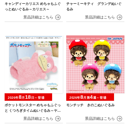
キャンディーカリエス めちゃもふぐ
チャーミーキティ グランデぬいぐ
っとぬいぐるみ～カリエス～
るみ
8
18
8
4
2026年
月
日～登場
2026年
月第
週～登場
ポケットモンスター めちゃもふぐっ
モンチッチ きのこぬいぐるみ
と くつろぎタイムぬいぐるみ～ヤド
ン～