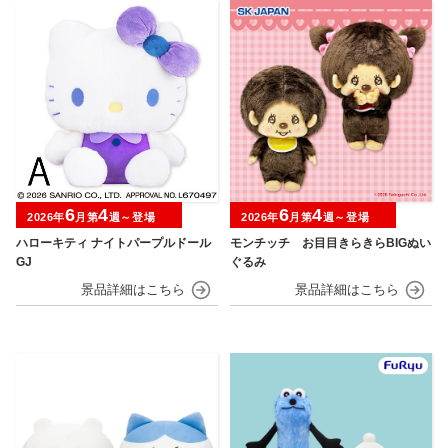
6
4
6
4
2026年
月第
週～登場
2026年
月第
週～登場
ハローキティ ナイトパープルドール
モンチッチ お目目きらきらBIGぬい
GJ
ぐるみ