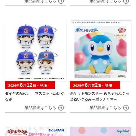
6
12
6
2
2026年
月
日～登場
2026年
月第
週～登場
ダイヤのAactⅡ マスコットぬいぐ
ポケットモンスター めちゃもふぐっ
るみ
とぬいぐるみ～ポッチャマ～