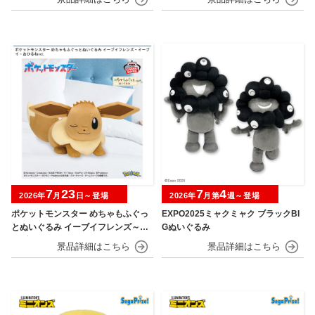
7
23
7
4
2026年
月
日～登場
2026年
月第
週～登場
ポケットモンスター めちゃもふぐっ
EXPO2025ミャクミャク ブラックBI
とぬいぐるみ イーブイフレンズ～イ
Gぬいぐるみ
ーブイ～おひるねver.