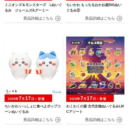
ミニオンズ＆モンスターズ Lぬいぐ
ちいかわ もっちるおかお超BIGぬい
るみ ジェームズ&グーミー
ぐるみ②
7
17
7
17
2026年
月
日～登場
2026年
月
日～登場
ちいかわ いっしょに食べよポップコ
わくわくの森 古代生物ぬいぐるみLM
ーンぬいぐるみ
Cアソート