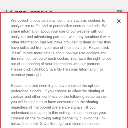
スマホ・PCであそぶ
We collect unique personal identifiers such as cookies to
analyze our traffic and to personalize content and ads. We
イベント・キャンペーン
share information about your use of our website with our
analytics and advertising partners, who may combine it with
other information that you have provided to them or that they
have collected from your use of their services. Please click
"
here
" to see more details about how we use cookies and
関連会社
サステナビリティ
サイトポリシー
the retention period of each cookie. You have the right to opt
out of our sharing of your information with our partners.
プライバシーポリシー
ウェブアクセシビリティ方針と検証結果
Please click [Do Not Share My Personal Information] to
exercise your right.
お取引先さまとともに
食品のご提供について
カスタマーハラスメント対応方針
よくあるご質問・お問い合わせ
Please note that even if you have enabled the opt-out
preference signals , if you choose to allow the sharing of
cookies and other identifiers on the following setup banner,
you will be deemed to have consented to the sharing
regardless of the opt-out preference signals . If you
understand and agree to this setting, please manage your
consent on the following setup banner by clicking the link
below, then click 'Save Settings' and close the banner.
©Bandai Namco Amusement Inc.