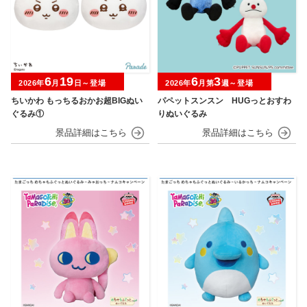
6
19
6
3
2026年
月
日～登場
2026年
月第
週～登場
ちいかわ もっちるおかお超BIGぬい
パペットスンスン HUGっとおすわ
ぐるみ①
りぬいぐるみ