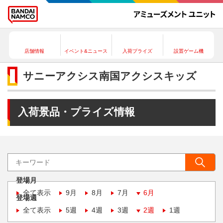
店舗情報
イベント&ニュース
入荷プライズ
設置ゲーム機
サニーアクシス南国アクシスキッズ
入荷景品・プライズ情報
登場月
全て表示
9月
8月
7月
6月
登場週
全て表示
5週
4週
3週
2週
1週