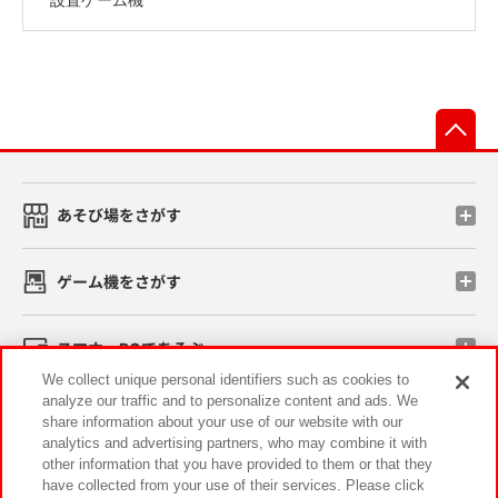
先
あそび場をさがす
ゲーム機をさがす
スマホ・PCであそぶ
We collect unique personal identifiers such as cookies to
analyze our traffic and to personalize content and ads. We
イベント・キャンペーン
share information about your use of our website with our
analytics and advertising partners, who may combine it with
other information that you have provided to them or that they
have collected from your use of their services. Please click