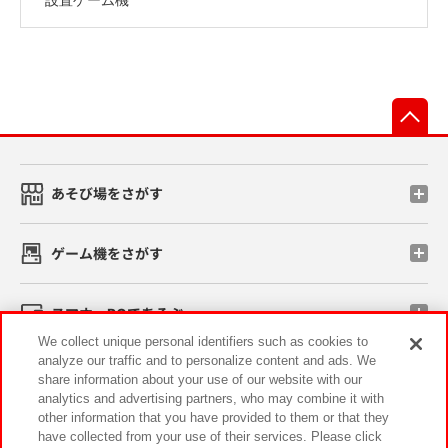
先
あそび場をさがす
ゲーム機をさがす
スマホ・PCであそぶ
We collect unique personal identifiers such as cookies to
analyze our traffic and to personalize content and ads. We
イベント・キャンペーン
share information about your use of our website with our
analytics and advertising partners, who may combine it with
other information that you have provided to them or that they
have collected from your use of their services. Please click