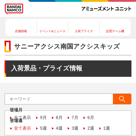
店舗情報
イベント&ニュース
入荷プライズ
設置ゲーム機
サニーアクシス南国アクシスキッズ
入荷景品・プライズ情報
登場月
全て表示
9月
8月
7月
6月
登場週
全て表示
5週
4週
3週
2週
1週