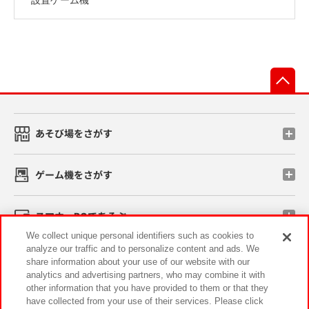
先
あそび場をさがす
ゲーム機をさがす
スマホ・PCであそぶ
We collect unique personal identifiers such as cookies to
analyze our traffic and to personalize content and ads. We
イベント・キャンペーン
share information about your use of our website with our
analytics and advertising partners, who may combine it with
other information that you have provided to them or that they
have collected from your use of their services. Please click