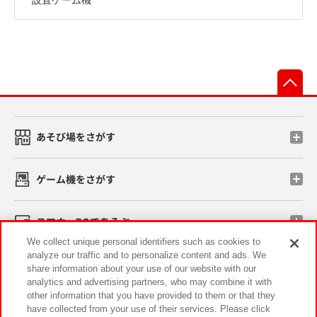
先
あそび場をさがす
ゲーム機をさがす
スマホ・PCであそぶ
We collect unique personal identifiers such as cookies to
analyze our traffic and to personalize content and ads. We
イベント・キャンペーン
share information about your use of our website with our
analytics and advertising partners, who may combine it with
other information that you have provided to them or that they
have collected from your use of their services. Please click