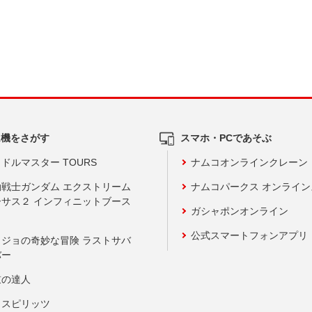
ム機をさがす
スマホ・PCであそぶ
ドルマスター TOURS
ナムコオンラインクレーン
動戦士ガンダム エクストリーム
ナムコパークス オンライ
ーサス２ インフィニットブース
ガシャポンオンライン
公式スマートフォンアプリ
ョジョの奇妙な冒険 ラストサバ
バー
鼓の達人
りスピリッツ