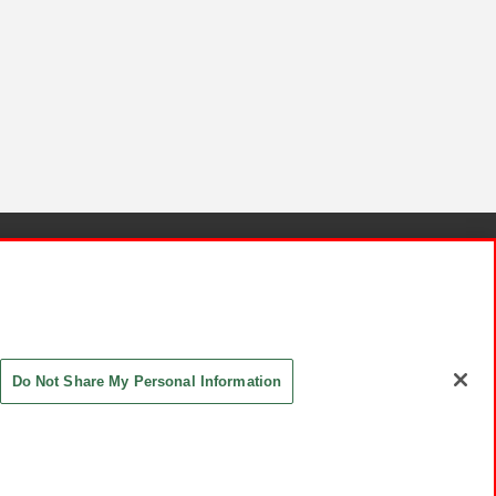
針と検証結果
お取引先さまとともに
お問い合わせ
Do Not Share My Personal Information
ASHIKI Co., Ltd. All Rights Reserved.