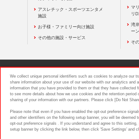
マ
アスレチック・スポーツエンタメ
リD
施設
湾
お子様・ファミリー向け施設
ーン
その他の施設・サービス
そ
関連会社
サステナビリティ
We collect unique personal identifiers such as cookies to analyze our t
share information about your use of our website with our analytics and 
information that you have provided to them or that they have collected f
食品のご提
to see more details about how we use cookies and the retention period o
sharing of your information with our partners. Please click [Do Not Shar
Please note that even if you have enabled the opt-out preference signals
and other identifiers on the following setup banner, you will be deemed 
opt-out preference signals . If you understand and agree to this setting
setup banner by clicking the link below, then click 'Save Settings' and c
©Bandai Namco Amusement Inc.
©Ba