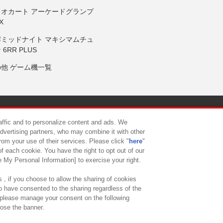
リオカート アーケードグランプ
X
岸ミッドナイト マキシマムチュ
 6RR PLUS
の他 ゲーム機一覧
サイトポリシー
プライバシーポリシー
ウェブアクセシビリティ方
raffic and to personalize content and ads. We
advertising partners, who may combine it with other
rom your use of their services. Please click "
here
"
供について
カスタマーハラスメント対応方針
よくあるご質問・
f each cookie. You have the right to opt out of our
e My Personal Information] to exercise your right.
 , if you choose to allow the sharing of cookies
to have consented to the sharing regardless of the
, please manage your consent on the following
lose the banner.
ndai Namco Amusement Lab Inc.
©Bandai Namco Experience Inc.
©HANAY