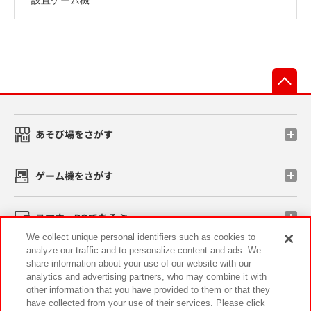
先
あそび場をさがす
ゲーム機をさがす
スマホ・PCであそぶ
We collect unique personal identifiers such as cookies to
analyze our traffic and to personalize content and ads. We
イベント・キャンペーン
share information about your use of our website with our
analytics and advertising partners, who may combine it with
other information that you have provided to them or that they
have collected from your use of their services. Please click