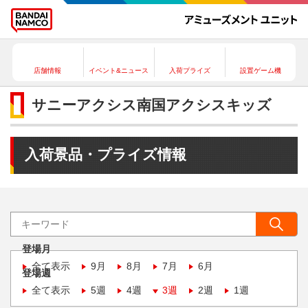
店舗情報
イベント&ニュース
入荷プライズ
設置ゲーム機
サニーアクシス南国アクシスキッズ
入荷景品・プライズ情報
登場月
全て表示
9月
8月
7月
6月
登場週
全て表示
5週
4週
3週
2週
1週