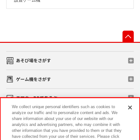
先
あそび場をさがす
ゲーム機をさがす
スマホ・PCであそぶ
We collect unique personal identifiers such as cookies to
analyze our traffic and to personalize content and ads. We
イベント・キャンペーン
share information about your use of our website with our
analytics and advertising partners, who may combine it with
other information that you have provided to them or that they
have collected from your use of their services. Please click