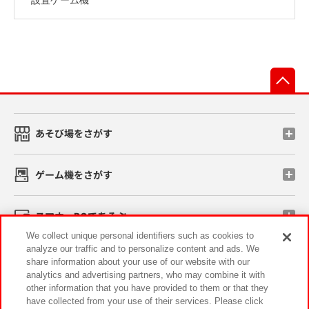
先
あそび場をさがす
ゲーム機をさがす
スマホ・PCであそぶ
We collect unique personal identifiers such as cookies to
analyze our traffic and to personalize content and ads. We
イベント・キャンペーン
share information about your use of our website with our
analytics and advertising partners, who may combine it with
other information that you have provided to them or that they
have collected from your use of their services. Please click