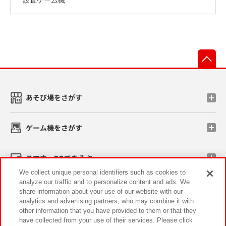
先
あそび場をさがす
ゲーム機をさがす
スマホ・PCであそぶ
We collect unique personal identifiers such as cookies to
analyze our traffic and to personalize content and ads. We
イベント・キャンペーン
share information about your use of our website with our
analytics and advertising partners, who may combine it with
other information that you have provided to them or that they
have collected from your use of their services. Please click