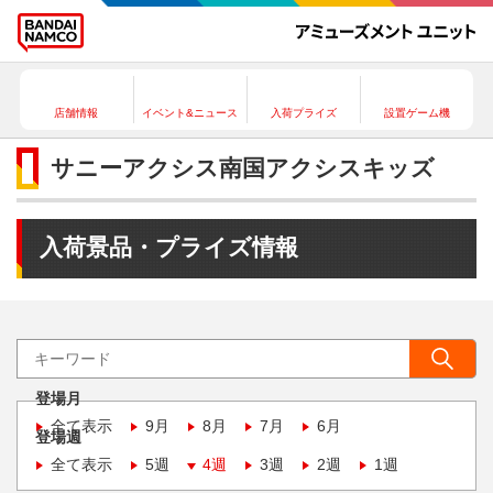
店舗情報
イベント&ニュース
入荷プライズ
設置ゲーム機
サニーアクシス南国アクシスキッズ
入荷景品・プライズ情報
登場月
全て表示
9月
8月
7月
6月
登場週
全て表示
5週
4週
3週
2週
1週