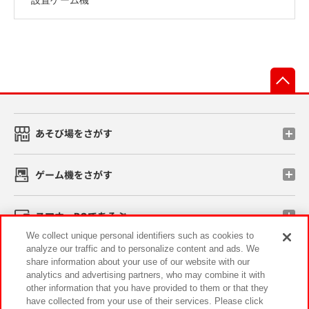
先
あそび場をさがす
ゲーム機をさがす
スマホ・PCであそぶ
We collect unique personal identifiers such as cookies to
analyze our traffic and to personalize content and ads. We
イベント・キャンペーン
share information about your use of our website with our
analytics and advertising partners, who may combine it with
other information that you have provided to them or that they
have collected from your use of their services. Please click