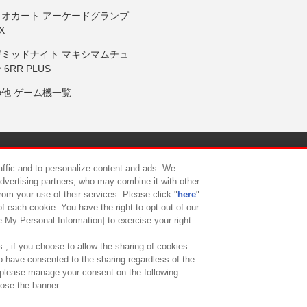
リオカート アーケードグランプ
X
岸ミッドナイト マキシマムチュ
 6RR PLUS
の他 ゲーム機一覧
サイトポリシー
プライバシーポリシー
ウェブアクセシビリティ方
raffic and to personalize content and ads. We
advertising partners, who may combine it with other
rom your use of their services. Please click "
here
"
供について
カスタマーハラスメント対応方針
よくあるご質問・
f each cookie. You have the right to opt out of our
e My Personal Information] to exercise your right.
 , if you choose to allow the sharing of cookies
to have consented to the sharing regardless of the
, please manage your consent on the following
lose the banner.
ndai Namco Amusement Lab Inc.
©Bandai Namco Experience Inc.
©HANAY