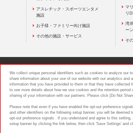
マ
アスレチック・スポーツエンタメ
リD
施設
湾
お子様・ファミリー向け施設
ーン
その他の施設・サービス
そ
関連会社
サステナビリティ
We collect unique personal identifiers such as cookies to analyze our t
share information about your use of our website with our analytics and 
information that you have provided to them or that they have collected f
食品のご提
to see more details about how we use cookies and the retention period o
sharing of your information with our partners. Please click [Do Not Shar
Please note that even if you have enabled the opt-out preference signals
and other identifiers on the following setup banner, you will be deemed 
opt-out preference signals . If you understand and agree to this setting
setup banner by clicking the link below, then click 'Save Settings' and c
©Bandai Namco Amusement Inc.
©Ba