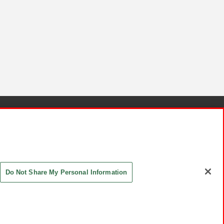
針と検証結果
お取引先さまとともに
お問い合わせ
Do Not Share My Personal Information
ASHIKI Co., Ltd. All Rights Reserved.