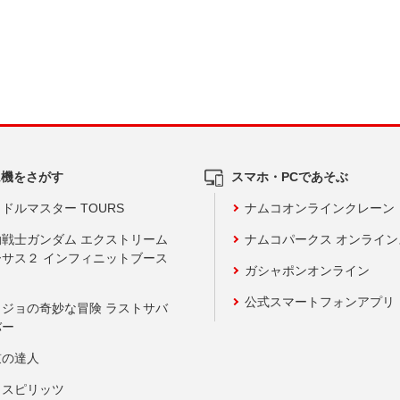
ム機をさがす
スマホ・PCであそぶ
ドルマスター TOURS
ナムコオンラインクレーン
動戦士ガンダム エクストリーム
ナムコパークス オンライ
ーサス２ インフィニットブース
ガシャポンオンライン
公式スマートフォンアプリ
ョジョの奇妙な冒険 ラストサバ
バー
鼓の達人
りスピリッツ