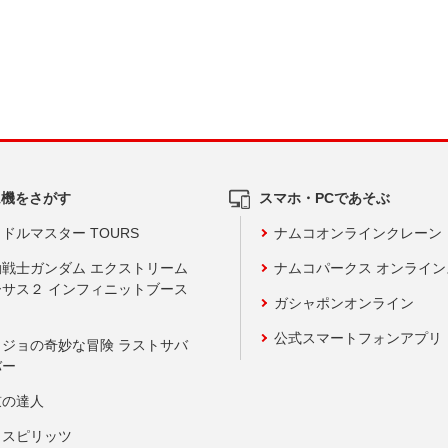
ム機をさがす
スマホ・PCであそぶ
ドルマスター TOURS
ナムコオンラインクレーン
動戦士ガンダム エクストリーム
ナムコパークス オンライ
ーサス２ インフィニットブース
ガシャポンオンライン
公式スマートフォンアプリ
ョジョの奇妙な冒険 ラストサバ
バー
鼓の達人
りスピリッツ