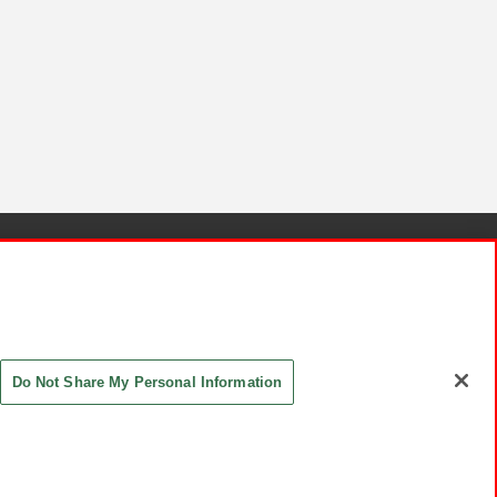
針と検証結果
お取引先さまとともに
お問い合わせ
Do Not Share My Personal Information
ASHIKI Co., Ltd. All Rights Reserved.