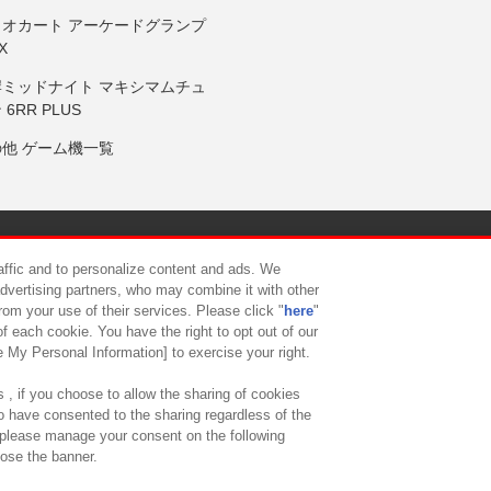
リオカート アーケードグランプ
X
岸ミッドナイト マキシマムチュ
 6RR PLUS
の他 ゲーム機一覧
サイトポリシー
プライバシーポリシー
ウェブアクセシビリティ方
raffic and to personalize content and ads. We
advertising partners, who may combine it with other
rom your use of their services. Please click "
here
"
供について
カスタマーハラスメント対応方針
よくあるご質問・
f each cookie. You have the right to opt out of our
e My Personal Information] to exercise your right.
 , if you choose to allow the sharing of cookies
to have consented to the sharing regardless of the
, please manage your consent on the following
lose the banner.
ndai Namco Amusement Lab Inc.
©Bandai Namco Experience Inc.
©HANAY