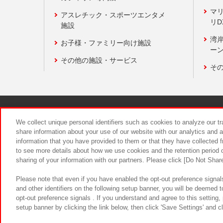
マ
アスレチック・スポーツエンタメ
リD
施設
湾
お子様・ファミリー向け施設
ーン
その他の施設・サービス
そ
関連会社
サステナビリティ
We collect unique personal identifiers such as cookies to analyze our t
share information about your use of our website with our analytics and 
information that you have provided to them or that they have collected f
食品のご提
to see more details about how we use cookies and the retention period o
sharing of your information with our partners. Please click [Do Not Shar
Please note that even if you have enabled the opt-out preference signals
and other identifiers on the following setup banner, you will be deemed 
opt-out preference signals . If you understand and agree to this setting
setup banner by clicking the link below, then click 'Save Settings' and c
©Bandai Namco Amusement Inc.
©Ba