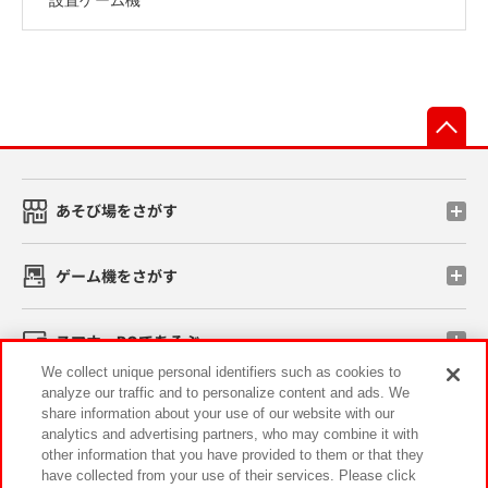
先
あそび場をさがす
ゲーム機をさがす
スマホ・PCであそぶ
We collect unique personal identifiers such as cookies to
analyze our traffic and to personalize content and ads. We
イベント・キャンペーン
share information about your use of our website with our
analytics and advertising partners, who may combine it with
other information that you have provided to them or that they
have collected from your use of their services. Please click