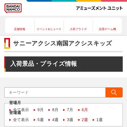
店舗情報
イベント&ニュース
入荷プライズ
設置ゲーム機
サニーアクシス南国アクシスキッズ
入荷景品・プライズ情報
登場月
全て表示
9月
8月
7月
6月
登場週
全て表示
5週
4週
3週
2週
1週