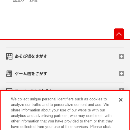
先
あそび場をさがす
ゲーム機をさがす
スマホ・PCであそぶ
We collect unique personal identifiers such as cookies to
analyze our traffic and to personalize content and ads. We
イベント・キャンペーン
share information about your use of our website with our
analytics and advertising partners, who may combine it with
other information that you have provided to them or that they
have collected from your use of their services. Please click