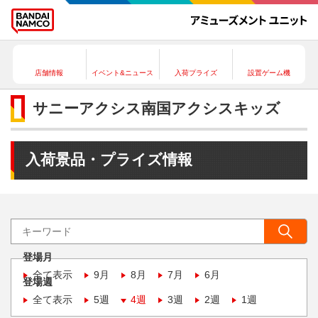
店舗情報
イベント&ニュース
入荷プライズ
設置ゲーム機
サニーアクシス南国アクシスキッズ
入荷景品・プライズ情報
登場月
全て表示
9月
8月
7月
6月
登場週
全て表示
5週
4週
3週
2週
1週