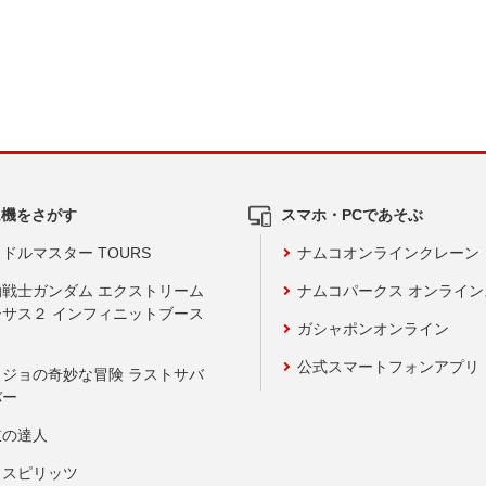
ム機をさがす
スマホ・PCであそぶ
ドルマスター TOURS
ナムコオンラインクレーン
動戦士ガンダム エクストリーム
ナムコパークス オンライ
ーサス２ インフィニットブース
ガシャポンオンライン
公式スマートフォンアプリ
ョジョの奇妙な冒険 ラストサバ
バー
鼓の達人
りスピリッツ