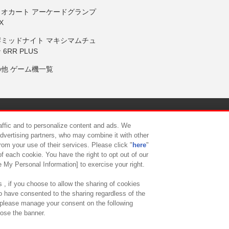
リオカート アーケードグランプ
X
岸ミッドナイト マキシマムチュ
 6RR PLUS
の他 ゲーム機一覧
サイトポリシー
プライバシーポリシー
ウェブアクセシビリティ方
raffic and to personalize content and ads. We
advertising partners, who may combine it with other
rom your use of their services. Please click "
here
"
供について
カスタマーハラスメント対応方針
よくあるご質問・
f each cookie. You have the right to opt out of our
e My Personal Information] to exercise your right.
 , if you choose to allow the sharing of cookies
to have consented to the sharing regardless of the
, please manage your consent on the following
lose the banner.
ndai Namco Amusement Lab Inc.
©Bandai Namco Experience Inc.
©HANAY