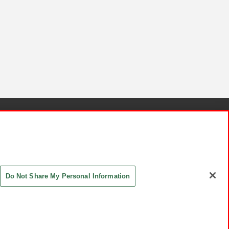
針と検証結果
お取引先さまとともに
お問い合わせ
Do Not Share My Personal Information
ASHIKI Co., Ltd. All Rights Reserved.