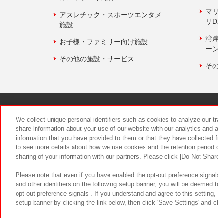
マ
アスレチック・スポーツエンタメ
リD
施設
湾
お子様・ファミリー向け施設
ーン
その他の施設・サービス
そ
関連会社
サステナビリティ
We collect unique personal identifiers such as cookies to analyze our t
share information about your use of our website with our analytics and 
information that you have provided to them or that they have collected f
食品のご提
to see more details about how we use cookies and the retention period o
sharing of your information with our partners. Please click [Do Not Shar
Please note that even if you have enabled the opt-out preference signals
and other identifiers on the following setup banner, you will be deemed 
opt-out preference signals . If you understand and agree to this setting
setup banner by clicking the link below, then click 'Save Settings' and c
©Bandai Namco Amusement Inc.
©Ba