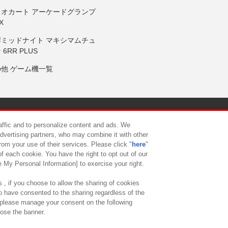
リオカート アーケードグランプ
X
岸ミッドナイト マキシマムチュ
 6RR PLUS
の他 ゲーム機一覧
サイトポリシー
プライバシーポリシー
ウェブアクセシビリティ方
raffic and to personalize content and ads. We
advertising partners, who may combine it with other
rom your use of their services. Please click "
here
"
供について
カスタマーハラスメント対応方針
よくあるご質問・
f each cookie. You have the right to opt out of our
e My Personal Information] to exercise your right.
 , if you choose to allow the sharing of cookies
to have consented to the sharing regardless of the
, please manage your consent on the following
lose the banner.
ndai Namco Amusement Lab Inc.
©Bandai Namco Experience Inc.
©HANAY