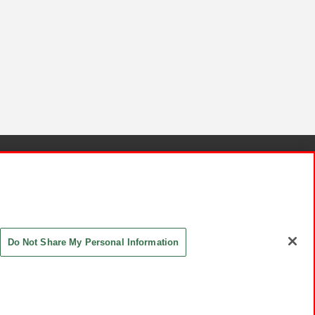
針と検証結果
お取引先さまとともに
お問い合わせ
Do Not Share My Personal Information
ASHIKI Co., Ltd. All Rights Reserved.