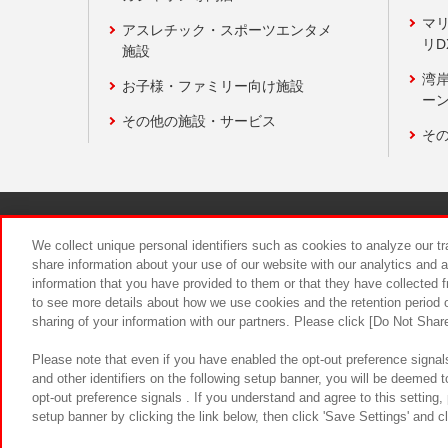
マ
アスレチック・スポーツエンタメ
リD
施設
湾
お子様・ファミリー向け施設
ーン
その他の施設・サービス
そ
関連会社
サステナビリティ
We collect unique personal identifiers such as cookies to analyze our t
share information about your use of our website with our analytics and 
information that you have provided to them or that they have collected f
食品のご提
to see more details about how we use cookies and the retention period o
sharing of your information with our partners. Please click [Do Not Shar
Please note that even if you have enabled the opt-out preference signals
and other identifiers on the following setup banner, you will be deemed 
opt-out preference signals . If you understand and agree to this setting
setup banner by clicking the link below, then click 'Save Settings' and c
©Bandai Namco Amusement Inc.
©Ba