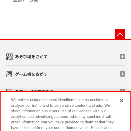
先
あそび場をさがす
ゲーム機をさがす
スマホ・PCであそぶ
We collect unique personal identifiers such as cookies to
analyze our traffic and to personalize content and ads. We
イベント・キャンペーン
share information about your use of our website with our
analytics and advertising partners, who may combine it with
other information that you have provided to them or that they
have collected from your use of their services. Please click