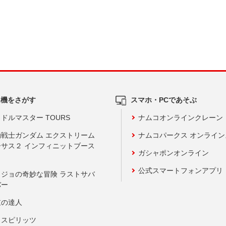
ム機をさがす
スマホ・PCであそぶ
ドルマスター TOURS
ナムコオンラインクレーン
動戦士ガンダム エクストリーム
ナムコパークス オンライ
ーサス２ インフィニットブース
ガシャポンオンライン
公式スマートフォンアプリ
ョジョの奇妙な冒険 ラストサバ
バー
鼓の達人
りスピリッツ