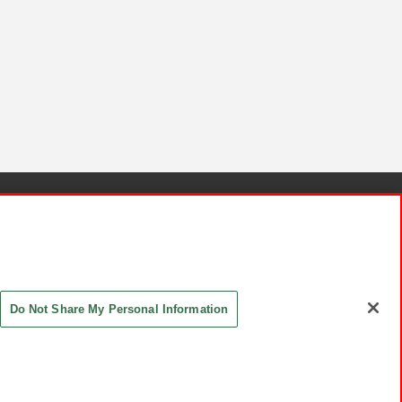
針と検証結果
お取引先さまとともに
お問い合わせ
Do Not Share My Personal Information
ASHIKI Co., Ltd. All Rights Reserved.