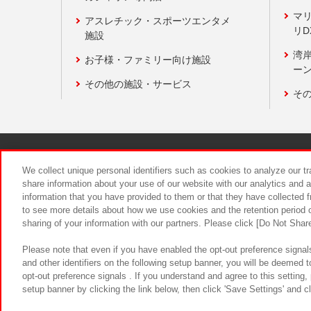
マ
アスレチック・スポーツエンタメ
リD
施設
湾
お子様・ファミリー向け施設
ーン
その他の施設・サービス
そ
関連会社
サステナビリティ
We collect unique personal identifiers such as cookies to analyze our t
share information about your use of our website with our analytics and 
information that you have provided to them or that they have collected f
食品のご提
to see more details about how we use cookies and the retention period o
sharing of your information with our partners. Please click [Do Not Shar
Please note that even if you have enabled the opt-out preference signals
and other identifiers on the following setup banner, you will be deemed 
opt-out preference signals . If you understand and agree to this setting
setup banner by clicking the link below, then click 'Save Settings' and c
©Bandai Namco Amusement Inc.
©Ba