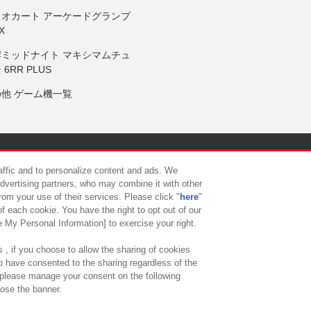
リオカート アーケードグランプ
X
岸ミッドナイト マキシマムチュ
 6RR PLUS
の他 ゲーム機一覧
サイトポリシー
プライバシーポリシー
ウェブアクセシビリティ方
raffic and to personalize content and ads. We
advertising partners, who may combine it with other
rom your use of their services. Please click "
here
"
供について
カスタマーハラスメント対応方針
よくあるご質問・
f each cookie. You have the right to opt out of our
e My Personal Information] to exercise your right.
 , if you choose to allow the sharing of cookies
to have consented to the sharing regardless of the
, please manage your consent on the following
lose the banner.
ndai Namco Amusement Lab Inc.
©Bandai Namco Experience Inc.
©HANAY