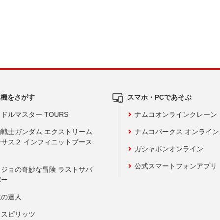
ム機をさがす
スマホ・PCであそぶ
ドルマスター TOURS
ナムコオンラインクレーン
動戦士ガンダム エクストリーム
ナムコパークス オンライ
ーサス２ インフィニットブース
ガシャポンオンライン
公式スマートフォンアプリ
ョジョの奇妙な冒険 ラストサバ
バー
鼓の達人
りスピリッツ