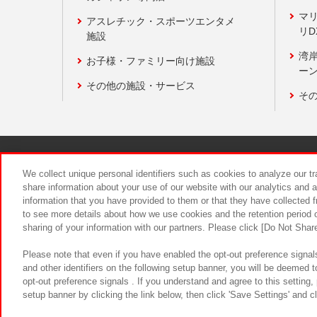
マ
アスレチック・スポーツエンタメ
リD
施設
湾
お子様・ファミリー向け施設
ーン
その他の施設・サービス
そ
関連会社
サステナビリティ
We collect unique personal identifiers such as cookies to analyze our t
share information about your use of our website with our analytics and 
information that you have provided to them or that they have collected f
食品のご提
to see more details about how we use cookies and the retention period o
sharing of your information with our partners. Please click [Do Not Shar
Please note that even if you have enabled the opt-out preference signals
and other identifiers on the following setup banner, you will be deemed 
opt-out preference signals . If you understand and agree to this setting
setup banner by clicking the link below, then click 'Save Settings' and c
©Bandai Namco Amusement Inc.
©Ba