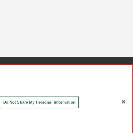
針と検証結果
お取引先さまとともに
お問い合わせ
Do Not Share My Personal Information
ASHIKI Co., Ltd. All Rights Reserved.