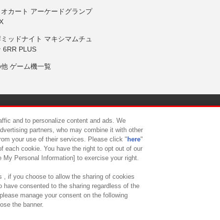
リオカート アーケードグランプ
X
岸ミッドナイト マキシマムチュ
 6RR PLUS
の他 ゲーム機一覧
サイトポリシー
プライバシーポリシー
ウェブアクセシビリティ方
raffic and to personalize content and ads. We
advertising partners, who may combine it with other
rom your use of their services. Please click "
here
"
供について
カスタマーハラスメント対応方針
よくあるご質問・
f each cookie. You have the right to opt out of our
e My Personal Information] to exercise your right.
 , if you choose to allow the sharing of cookies
to have consented to the sharing regardless of the
, please manage your consent on the following
lose the banner.
ndai Namco Amusement Lab Inc.
©Bandai Namco Experience Inc.
©HANAY