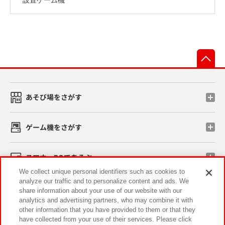
先
あそび場をさがす
ゲーム機をさがす
スマホ・PCであそぶ
We collect unique personal identifiers such as cookies to
analyze our traffic and to personalize content and ads. We
イベント・キャンペーン
share information about your use of our website with our
analytics and advertising partners, who may combine it with
other information that you have provided to them or that they
have collected from your use of their services. Please click