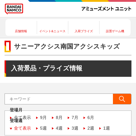
店舗情報
イベント&ニュース
入荷プライズ
設置ゲーム機
サニーアクシス南国アクシスキッズ
入荷景品・プライズ情報
登場月
全て表示
9月
8月
7月
6月
登場週
全て表示
5週
4週
3週
2週
1週