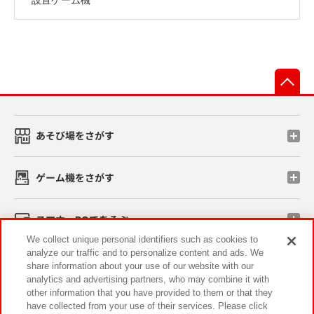
先
あそび場をさがす
ゲーム機をさがす
スマホ・PCであそぶ
We collect unique personal identifiers such as cookies to
analyze our traffic and to personalize content and ads. We
イベント・キャンペーン
share information about your use of our website with our
analytics and advertising partners, who may combine it with
other information that you have provided to them or that they
have collected from your use of their services. Please click