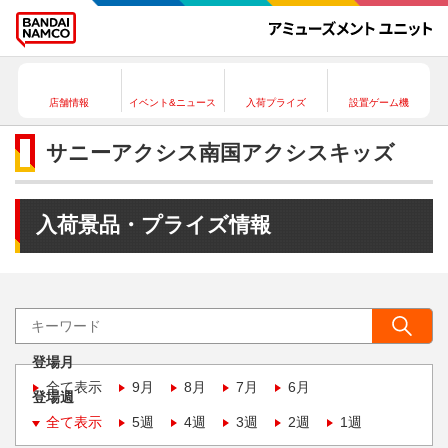
店舗情報
イベント&ニュース
入荷プライズ
設置ゲーム機
サニーアクシス南国アクシスキッズ
入荷景品・プライズ情報
登場月
全て表示
9月
8月
7月
6月
登場週
全て表示
5週
4週
3週
2週
1週