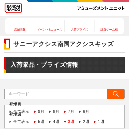
店舗情報
イベント&ニュース
入荷プライズ
設置ゲーム機
サニーアクシス南国アクシスキッズ
入荷景品・プライズ情報
登場月
全て表示
9月
8月
7月
6月
登場週
全て表示
5週
4週
3週
2週
1週