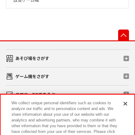
先
あそび場をさがす
ゲーム機をさがす
スマホ・PCであそぶ
We collect unique personal identifiers such as cookies to
analyze our traffic and to personalize content and ads. We
イベント・キャンペーン
share information about your use of our website with our
analytics and advertising partners, who may combine it with
other information that you have provided to them or that they
have collected from your use of their services. Please click