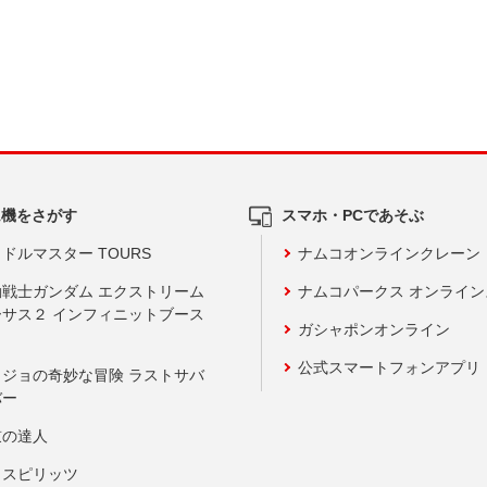
ム機をさがす
スマホ・PCであそぶ
ドルマスター TOURS
ナムコオンラインクレーン
動戦士ガンダム エクストリーム
ナムコパークス オンライ
ーサス２ インフィニットブース
ガシャポンオンライン
公式スマートフォンアプリ
ョジョの奇妙な冒険 ラストサバ
バー
鼓の達人
りスピリッツ