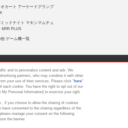
リオカート アーケードグランプ
X
岸ミッドナイト マキシマムチュ
 6RR PLUS
の他 ゲーム機一覧
サイトポリシー
プライバシーポリシー
ウェブアクセシビリティ方
raffic and to personalize content and ads. We
advertising partners, who may combine it with other
rom your use of their services. Please click "
here
"
供について
カスタマーハラスメント対応方針
よくあるご質問・
f each cookie. You have the right to opt out of our
e My Personal Information] to exercise your right.
 , if you choose to allow the sharing of cookies
to have consented to the sharing regardless of the
, please manage your consent on the following
lose the banner.
ndai Namco Amusement Lab Inc.
©Bandai Namco Experience Inc.
©HANAY