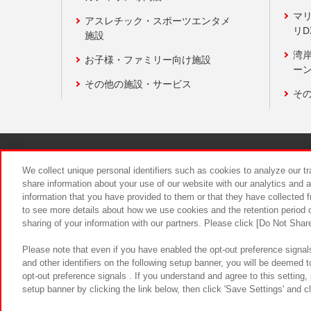
マ
アスレチック・スポーツエンタメ
リD
施設
湾
お子様・ファミリー向け施設
ーン
その他の施設・サービス
そ
関連会社
サステナビリティ
We collect unique personal identifiers such as cookies to analyze our t
share information about your use of our website with our analytics and 
information that you have provided to them or that they have collected f
食品のご提
to see more details about how we use cookies and the retention period o
sharing of your information with our partners. Please click [Do Not Shar
Please note that even if you have enabled the opt-out preference signals
and other identifiers on the following setup banner, you will be deemed 
opt-out preference signals . If you understand and agree to this setting
setup banner by clicking the link below, then click 'Save Settings' and c
©Bandai Namco Amusement Inc.
©Ba