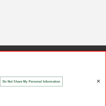
針と検証結果
お取引先さまとともに
お問い合わせ
Do Not Share My Personal Information
ASHIKI Co., Ltd. All Rights Reserved.