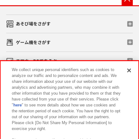
あそび場をさがす
ゲーム機をさがす
スマホ・PCであそぶ
We collect unique personal identifiers such as cookies to
analyze our traffic and to personalize content and ads. We
イベント・キャンペーン
share information about your use of our website with our
analytics and advertising partners, who may combine it with
other information that you have provided to them or that they
have collected from your use of their services. Please click
"
here
" to see more details about how we use cookies and
関連会社
サステナビリティ
サイトポリシー
the retention period of each cookie. You have the right to opt
out of our sharing of your information with our partners.
プライバシーポリシー
ウェブアクセシビリティ方針と検証結果
Please click [Do Not Share My Personal Information] to
exercise your right.
お取引先さまとともに
食品のご提供について