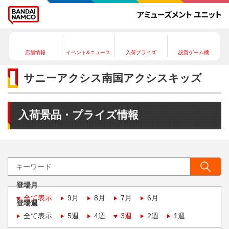
店舗情報
イベント&ニュース
入荷プライズ
設置ゲーム機
サニーアクシス南国アクシスキッズ
入荷景品・プライズ情報
登場月
全て表示
9月
8月
7月
6月
登場週
全て表示
5週
4週
3週
2週
1週