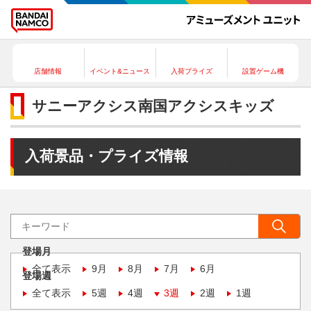
店舗情報
イベント&ニュース
入荷プライズ
設置ゲーム機
サニーアクシス南国アクシスキッズ
入荷景品・プライズ情報
登場月
全て表示
9月
8月
7月
6月
登場週
全て表示
5週
4週
3週
2週
1週