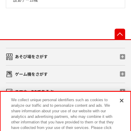
先
あそび場をさがす
ゲーム機をさがす
スマホ・PCであそぶ
We collect unique personal identifiers such as cookies to
analyze our traffic and to personalize content and ads. We
イベント・キャンペーン
share information about your use of our website with our
analytics and advertising partners, who may combine it with
other information that you have provided to them or that they
have collected from your use of their services. Please click