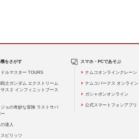
ム機をさがす
スマホ・PCであそぶ
ドルマスター TOURS
ナムコオンラインクレーン
動戦士ガンダム エクストリーム
ナムコパークス オンライ
ーサス２ インフィニットブース
ガシャポンオンライン
公式スマートフォンアプリ
ョジョの奇妙な冒険 ラストサバ
バー
鼓の達人
りスピリッツ