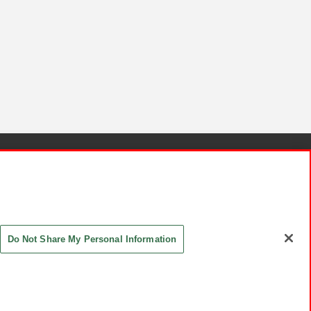
針と検証結果
お取引先さまとともに
お問い合わせ
Do Not Share My Personal Information
ASHIKI Co., Ltd. All Rights Reserved.