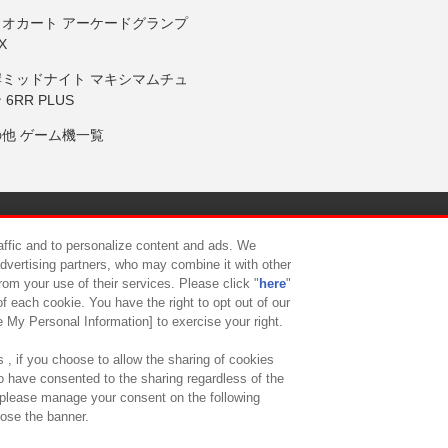
リオカート アーケードグランプ
X
岸ミッドナイト マキシマムチュ
 6RR PLUS
の他 ゲーム機一覧
サイトポリシー
プライバシーポリシー
ウェブアクセシビリティ方
raffic and to personalize content and ads. We
advertising partners, who may combine it with other
rom your use of their services. Please click "
here
"
供について
カスタマーハラスメント対応方針
よくあるご質問・
f each cookie. You have the right to opt out of our
e My Personal Information] to exercise your right.
 , if you choose to allow the sharing of cookies
to have consented to the sharing regardless of the
, please manage your consent on the following
lose the banner.
ndai Namco Amusement Lab Inc.
©Bandai Namco Experience Inc.
©HANAY