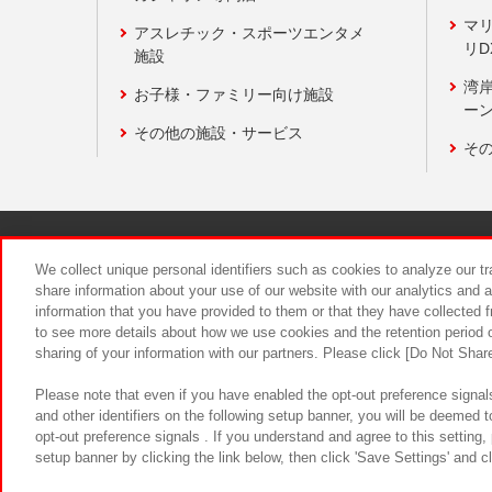
マ
アスレチック・スポーツエンタメ
リD
施設
湾
お子様・ファミリー向け施設
ーン
その他の施設・サービス
そ
関連会社
サステナビリティ
We collect unique personal identifiers such as cookies to analyze our t
share information about your use of our website with our analytics and 
information that you have provided to them or that they have collected f
食品のご提
to see more details about how we use cookies and the retention period o
sharing of your information with our partners. Please click [Do Not Shar
Please note that even if you have enabled the opt-out preference signals
and other identifiers on the following setup banner, you will be deemed 
opt-out preference signals . If you understand and agree to this setting
setup banner by clicking the link below, then click 'Save Settings' and c
©Bandai Namco Amusement Inc.
©Ba