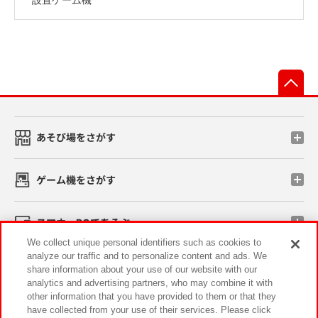
先
あそび場をさがす
ゲーム機をさがす
スマホ・PCであそぶ
We collect unique personal identifiers such as cookies to
analyze our traffic and to personalize content and ads. We
イベント・キャンペーン
share information about your use of our website with our
analytics and advertising partners, who may combine it with
other information that you have provided to them or that they
have collected from your use of their services. Please click