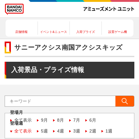
店舗情報
イベント&ニュース
入荷プライズ
設置ゲーム機
サニーアクシス南国アクシスキッズ
入荷景品・プライズ情報
登場月
全て表示
9月
8月
7月
6月
登場週
全て表示
5週
4週
3週
2週
1週