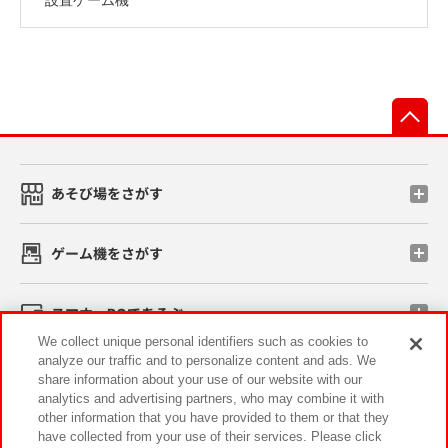
先
あそび場をさがす
ゲーム機をさがす
スマホ・PCであそぶ
We collect unique personal identifiers such as cookies to
analyze our traffic and to personalize content and ads. We
イベント・キャンペーン
share information about your use of our website with our
analytics and advertising partners, who may combine it with
other information that you have provided to them or that they
have collected from your use of their services. Please click