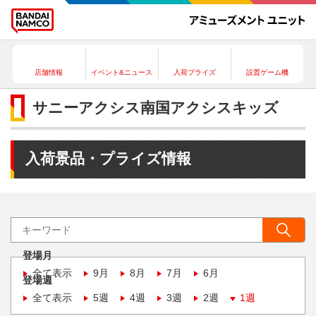
店舗情報
イベント&ニュース
入荷プライズ
設置ゲーム機
サニーアクシス南国アクシスキッズ
入荷景品・プライズ情報
登場月
全て表示
9月
8月
7月
6月
登場週
全て表示
5週
4週
3週
2週
1週