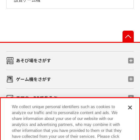
先
あそび場をさがす
ゲーム機をさがす
スマホ・PCであそぶ
We collect unique personal identifiers such as cookies to
analyze our traffic and to personalize content and ads. We
イベント・キャンペーン
share information about your use of our website with our
analytics and advertising partners, who may combine it with
other information that you have provided to them or that they
have collected from your use of their services. Please click