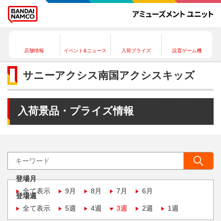
店舗情報
イベント&ニュース
入荷プライズ
設置ゲーム機
サニーアクシス南国アクシスキッズ
入荷景品・プライズ情報
登場月
全て表示
9月
8月
7月
6月
登場週
全て表示
5週
4週
3週
2週
1週