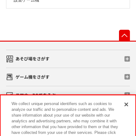
先
あそび場をさがす
ゲーム機をさがす
スマホ・PCであそぶ
We collect unique personal identifiers such as cookies to
analyze our traffic and to personalize content and ads. We
イベント・キャンペーン
share information about your use of our website with our
analytics and advertising partners, who may combine it with
other information that you have provided to them or that they
have collected from your use of their services. Please click