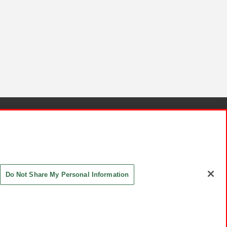
針と検証結果
お取引先さまとともに
お問い合わせ
Do Not Share My Personal Information
ASHIKI Co., Ltd. All Rights Reserved.