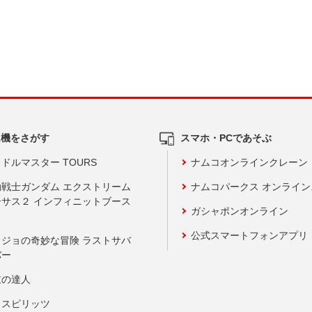
ム機をさがす
スマホ・PCであそぶ
ドルマスター TOURS
ナムコオンラインクレーン
動戦士ガンダム エクストリーム
ナムコパークス オンライ
ーサス２ インフィニットブース
ガシャポンオンライン
公式スマートフォンアプリ
ョジョの奇妙な冒険 ラストサバ
バー
鼓の達人
りスピリッツ