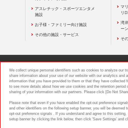
マ
アスレチック・スポーツエンタメ
リD
施設
湾
お子様・ファミリー向け施設
ーン
その他の施設・サービス
そ
関連会社
サステナビリティ
We collect unique personal identifiers such as cookies to analyze our t
share information about your use of our website with our analytics and 
information that you have provided to them or that they have collected f
食品のご提
to see more details about how we use cookies and the retention period o
sharing of your information with our partners. Please click [Do Not Shar
Please note that even if you have enabled the opt-out preference signals
and other identifiers on the following setup banner, you will be deemed 
opt-out preference signals . If you understand and agree to this setting
setup banner by clicking the link below, then click 'Save Settings' and c
©Bandai Namco Amusement Inc.
©Ba