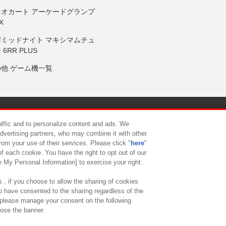
リオカート アーケードグランプ
X
岸ミッドナイト マキシマムチュ
 6RR PLUS
の他 ゲーム機一覧
サイトポリシー
プライバシーポリシー
ウェブアクセシビリティ方
raffic and to personalize content and ads. We
advertising partners, who may combine it with other
rom your use of their services. Please click "
here
"
供について
カスタマーハラスメント対応方針
よくあるご質問・
f each cookie. You have the right to opt out of our
e My Personal Information] to exercise your right.
 , if you choose to allow the sharing of cookies
to have consented to the sharing regardless of the
, please manage your consent on the following
lose the banner.
ndai Namco Amusement Lab Inc.
©Bandai Namco Experience Inc.
©HANAY