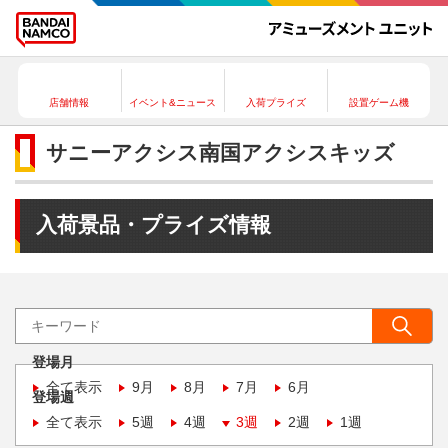
店舗情報
イベント&ニュース
入荷プライズ
設置ゲーム機
サニーアクシス南国アクシスキッズ
入荷景品・プライズ情報
登場月
全て表示
9月
8月
7月
6月
登場週
全て表示
5週
4週
3週
2週
1週