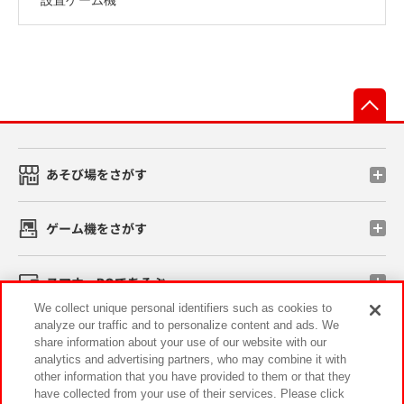
先
あそび場をさがす
ゲーム機をさがす
スマホ・PCであそぶ
We collect unique personal identifiers such as cookies to
analyze our traffic and to personalize content and ads. We
イベント・キャンペーン
share information about your use of our website with our
analytics and advertising partners, who may combine it with
other information that you have provided to them or that they
have collected from your use of their services. Please click