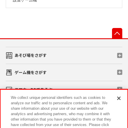
先
あそび場をさがす
ゲーム機をさがす
スマホ・PCであそぶ
We collect unique personal identifiers such as cookies to
analyze our traffic and to personalize content and ads. We
イベント・キャンペーン
share information about your use of our website with our
analytics and advertising partners, who may combine it with
other information that you have provided to them or that they
have collected from your use of their services. Please click