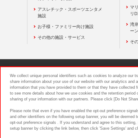
マ
アスレチック・スポーツエンタメ
リD
施設
湾
お子様・ファミリー向け施設
ーン
その他の施設・サービス
そ
関連会社
サステナビリティ
We collect unique personal identifiers such as cookies to analyze our t
share information about your use of our website with our analytics and 
information that you have provided to them or that they have collected f
食品のご提
to see more details about how we use cookies and the retention period o
sharing of your information with our partners. Please click [Do Not Shar
Please note that even if you have enabled the opt-out preference signals
and other identifiers on the following setup banner, you will be deemed 
opt-out preference signals . If you understand and agree to this setting
setup banner by clicking the link below, then click 'Save Settings' and c
©Bandai Namco Amusement Inc.
©Ba