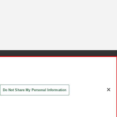
針と検証結果
お取引先さまとともに
お問い合わせ
Do Not Share My Personal Information
ASHIKI Co., Ltd. All Rights Reserved.