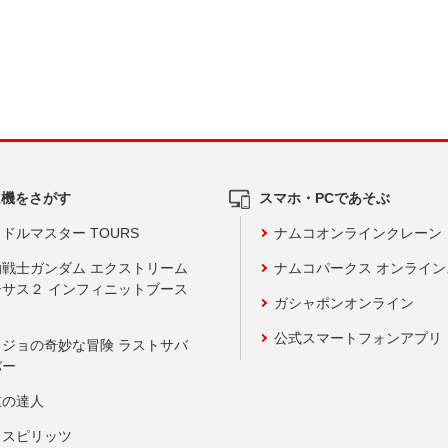
ム機をさがす
スマホ・PCであそぶ
ドルマスター TOURS
ナムコオンラインクレーン
動戦士ガンダム エクストリーム
ナムコパークス オンライ
ーサス２ インフィニットブース
ガシャポンオンライン
公式スマートフォンアプリ
ョジョの奇妙な冒険 ラストサバ
バー
鼓の達人
りスピリッツ