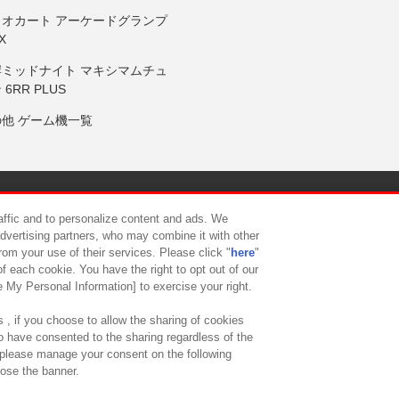
リオカート アーケードグランプ
X
岸ミッドナイト マキシマムチュ
 6RR PLUS
の他 ゲーム機一覧
サイトポリシー
プライバシーポリシー
ウェブアクセシビリティ方
raffic and to personalize content and ads. We
advertising partners, who may combine it with other
rom your use of their services. Please click "
here
"
供について
カスタマーハラスメント対応方針
よくあるご質問・
f each cookie. You have the right to opt out of our
e My Personal Information] to exercise your right.
 , if you choose to allow the sharing of cookies
to have consented to the sharing regardless of the
, please manage your consent on the following
lose the banner.
ndai Namco Amusement Lab Inc.
©Bandai Namco Experience Inc.
©HANAY