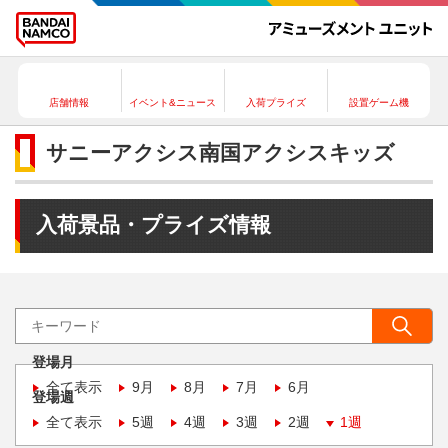
店舗情報
イベント&ニュース
入荷プライズ
設置ゲーム機
サニーアクシス南国アクシスキッズ
入荷景品・プライズ情報
登場月
全て表示
9月
8月
7月
6月
登場週
全て表示
5週
4週
3週
2週
1週