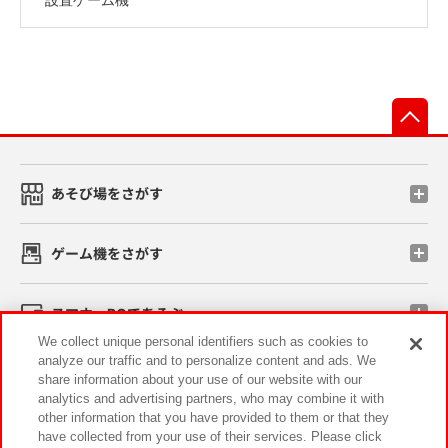
先
あそび場をさがす
ゲーム機をさがす
スマホ・PCであそぶ
We collect unique personal identifiers such as cookies to
analyze our traffic and to personalize content and ads. We
イベント・キャンペーン
share information about your use of our website with our
analytics and advertising partners, who may combine it with
other information that you have provided to them or that they
have collected from your use of their services. Please click