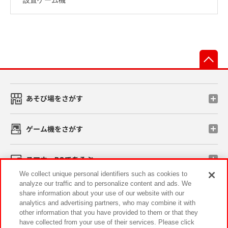
先
あそび場をさがす
ゲーム機をさがす
スマホ・PCであそぶ
We collect unique personal identifiers such as cookies to
analyze our traffic and to personalize content and ads. We
イベント・キャンペーン
share information about your use of our website with our
analytics and advertising partners, who may combine it with
other information that you have provided to them or that they
have collected from your use of their services. Please click