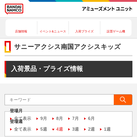
店舗情報
イベント&ニュース
入荷プライズ
設置ゲーム機
サニーアクシス南国アクシスキッズ
入荷景品・プライズ情報
登場月
全て表示
9月
8月
7月
6月
登場週
全て表示
5週
4週
3週
2週
1週