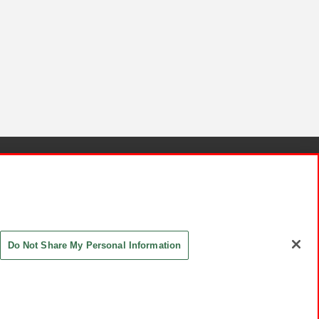
針と検証結果
お取引先さまとともに
お問い合わせ
Do Not Share My Personal Information
ASHIKI Co., Ltd. All Rights Reserved.