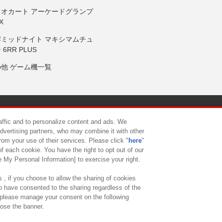
リオカート アーケードグランプ
X
岸ミッドナイト マキシマムチュ
 6RR PLUS
の他 ゲーム機一覧
サイトポリシー
プライバシーポリシー
ウェブアクセシビリティ方
raffic and to personalize content and ads. We
advertising partners, who may combine it with other
rom your use of their services. Please click "
here
"
供について
カスタマーハラスメント対応方針
よくあるご質問・
f each cookie. You have the right to opt out of our
e My Personal Information] to exercise your right.
 , if you choose to allow the sharing of cookies
to have consented to the sharing regardless of the
, please manage your consent on the following
lose the banner.
ndai Namco Amusement Lab Inc.
©Bandai Namco Experience Inc.
©HANAY