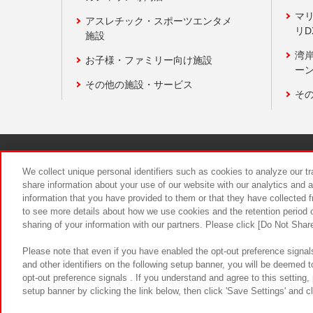
マ
アスレチック・スポーツエンタメ
リD
施設
湾
お子様・ファミリー向け施設
ーン
その他の施設・サービス
そ
関連会社
サステナビリティ
We collect unique personal identifiers such as cookies to analyze our t
share information about your use of our website with our analytics and 
information that you have provided to them or that they have collected f
食品のご提
to see more details about how we use cookies and the retention period o
sharing of your information with our partners. Please click [Do Not Shar
Please note that even if you have enabled the opt-out preference signals
and other identifiers on the following setup banner, you will be deemed 
opt-out preference signals . If you understand and agree to this setting
setup banner by clicking the link below, then click 'Save Settings' and c
©Bandai Namco Amusement Inc.
©Ba