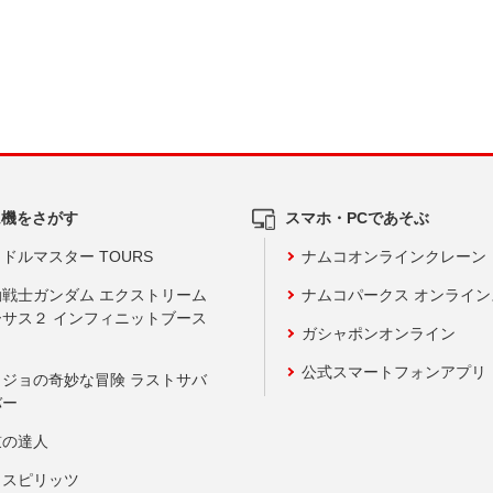
ム機をさがす
スマホ・PCであそぶ
ドルマスター TOURS
ナムコオンラインクレーン
動戦士ガンダム エクストリーム
ナムコパークス オンライ
ーサス２ インフィニットブース
ガシャポンオンライン
公式スマートフォンアプリ
ョジョの奇妙な冒険 ラストサバ
バー
鼓の達人
りスピリッツ